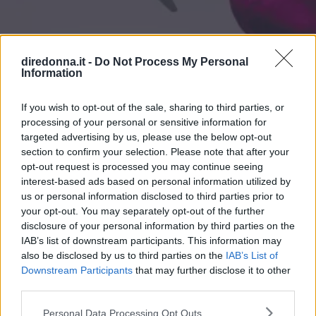
diredonna.it -
Do Not Process My Personal
Information
If you wish to opt-out of the sale, sharing to third parties, or
AMORE
processing of your personal or sensitive information for
Chiudere una relazione: le
targeted advertising by us, please use the below opt-out
section to confirm your selection. Please note that after your
parole giuste per un addio senza
opt-out request is processed you may continue seeing
interest-based ads based on personal information utilized by
rimpianti
us or personal information disclosed to third parties prior to
your opt-out. You may separately opt-out of the further
disclosure of your personal information by third parties on the
Alcuni consigli ed esempi su frasi di addio per chiudere
IAB’s list of downstream participants. This information may
una relazione: dal tradimento al cambiamento, come ci si
also be disclosed by us to third parties on the
IAB’s List of
adatta a tutte le situazioni.
Downstream Participants
that may further disclose it to other
third parties.
PERDITA DURANGO
Please note that this website/app uses one or more Google
Personal Data Processing Opt Outs