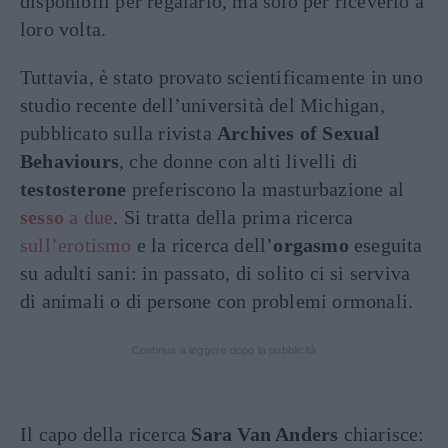
disponibili per regalarlo, ma solo per riceverlo a
loro volta.
Tuttavia, è stato provato scientificamente in uno
studio recente dell’università del Michigan,
pubblicato sulla rivista
Archives of Sexual
Behaviours
, che donne con alti livelli di
testosterone
preferiscono la masturbazione al
sesso
a due
. Si tratta della prima ricerca
sull’erotismo
e la ricerca dell’
orgasmo
eseguita
su adulti sani: in passato, di solito ci si serviva
di animali o di persone con problemi ormonali.
Continua a leggere dopo la pubblicità
Il capo della ricerca
Sara Van Anders
chiarisce: