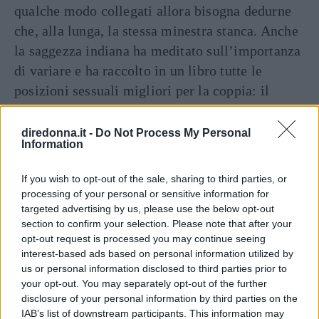
qualche modo collegati allora bisogna dedurne
che, alla lunga, la stessa minestra stanca. Anche
la saggezza indiana ha meditato sull’importanza
di variare e ha raccolto in un libro tutte le
posizioni sessuali migliori per la coppia: il
Kāma Sūtra propone ben 64 posizioni sessuali,
ecco
le migliori 20 posizioni sessuali del
diredonna.it -
Do Not Process My Personal
Information
kamasutra
.
If you wish to opt-out of the sale, sharing to third parties, or
Dando uno sguardo rapido si intuisce che per
processing of your personal or sensitive information for
realizzarle provando piacere è necessario godere
targeted advertising by us, please use the below opt-out
di una certa prestanza fisica: un corpo allenato e
section to confirm your selection. Please note that after your
opt-out request is processed you may continue seeing
agile è fondamentale alla riuscita. Praticare
interest-based ads based on personal information utilized by
Yoga può essere di grande aiuto:
us or personal information disclosed to third parties prior to
your opt-out. You may separately opt-out of the further
9 posizioni Yoga per migliorare le
disclosure of your personal information by third parties on the
IAB’s list of downstream participants. This information may
prestazioni sessuali
.