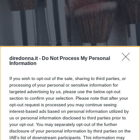
diredonna.it -
Do Not Process My Personal
Information
If you wish to opt-out of the sale, sharing to third parties, or
MAKE-UP
processing of your personal or sensitive information for
targeted advertising by us, please use the below opt-out
Pennelli trucco: tipologie e
section to confirm your selection. Please note that after your
come usarli per un make up
opt-out request is processed you may continue seeing
interest-based ads based on personal information utilized by
perfetto
us or personal information disclosed to third parties prior to
your opt-out. You may separately opt-out of the further
disclosure of your personal information by third parties on the
Per realizzare un make-up davvero impeccabile è
IAB’s list of downstream participants. This information may
fondamentale utilizzare i pennelli giusti. Scopriamo tutte le