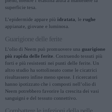
pieno, mentre l’elastina aiuta a mantenere la
superficie tesa.
L’epidermide appare più
idratata
, le
rughe
appianate, giovane e luminosa.
Guarigione delle ferite
L’olio di Neem può promuovere una
guarigione
più rapida delle ferite
. Costruendo tessuti più
forti e più resistenti nei punti delle ferite. Un
altro studio ha sottolineato come le cicatrici
risultassero infine meno spesse. I ricercatori
hanno ipotizzato che i composti nell’olio di
Neem potrebbero favorire la crescita dei vasi
sanguigni e del tessuto connettivo.
Combattere le infezioni della pelle