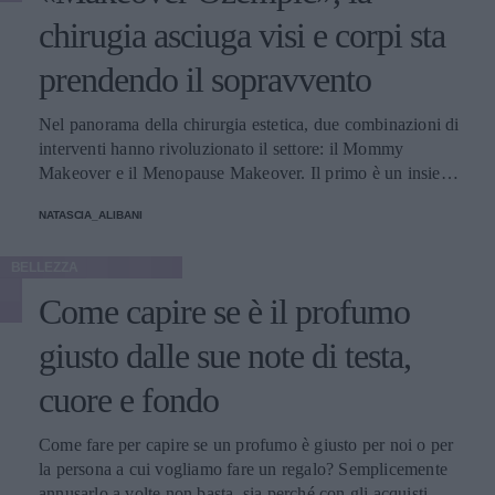
chirugia asciuga visi e corpi sta
prendendo il sopravvento
Nel panorama della chirurgia estetica, due combinazioni di
interventi hanno rivoluzionato il settore: il Mommy
Makeover e il Menopause Makeover. Il primo è un insieme
di interventi di chirurgia estetica progettati per aiutare le
NATASCIA_ALIBANI
donne a recuperare la forma fisica e l'aspetto che avevano
prima della gravidanza, o per migliorare alcune aree del
BELLEZZA
corpo che possono essere cambiate durante la maternità,
soprattutto addome, seno e altre aree soggette a
Come capire se è il profumo
rilassamento cutaneo o perdita di tono. Il secondo, invece,
è scelto dalle donne che sono entrate in menopausa. Oggi,
giusto dalle sue note di testa,
a questi si aggiunge a questa élite una terza opzione
cuore e fondo
emergente che punta a ripristinare il volume e contrastare
l'invecchiamento, distinguendosi per la sua unicità, il
cosiddetto Ozempic Makeover, che segue il grande
Come fare per capire se un profumo è giusto per noi o per
successo che il farmaco, inizialmente pensato per i pazienti
la persona a cui vogliamo fare un regalo? Semplicemente
con diabete di tipo 2, ha riscosso negli ultimi tempi anche
annusarlo a volte non basta, sia perché con gli acquisti