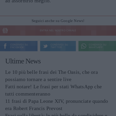
ad assorbirlo meglio.
Seguici anche su Google News!
ENTRA NEL NOSTRO CANALE
CONDIVIDI SU
CONDIVIDI SU
CONDIVIDI SU
FACEBOOK
TWITTER
WHATSAPP
Ultime News
Le 10 più belle frasi dei The Oasis, che ora
possiamo tornare a sentire live
Fatti notare! Le frasi per stati WhatsApp che
tutti commenteranno
11 frasi di Papa Leone XIV, pronunciate quando
era Robert Francis Prevost
Frasi sulla libertà: le più belle da condividere e