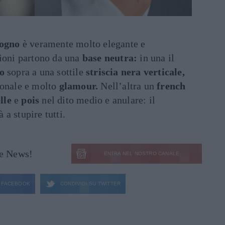
ogno
è veramente molto elegante e
sioni partono da una
base neutra:
in una il
o
sopra a una sottile
striscia nera verticale,
ionale e molto
glamour.
Nell’altra un
french
lle
e
pois
nel dito medio e anulare: il
à a stupire tutti.
le News!
ENTRA NEL NOSTRO CANALE
FACEBOOK
CONDIVIDI SU
TWITTER