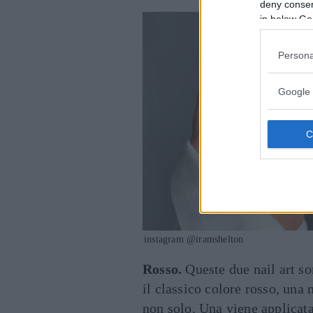
deny consent
in below Go
Persona
Google 
instagram @iramshelton
Rosso.
Queste due nail art so
il classico colore rosso, una
non solo. Una viene applicat