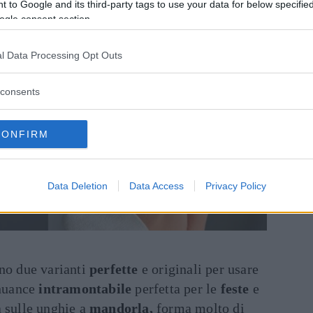
 to Google and its third-party tags to use your data for below specifi
ogle consent section.
l Data Processing Opt Outs
consents
CONFIRM
Data Deletion
Data Access
Privacy Policy
no due varianti
perfette
e originali per usare
 nuance
intramontabile
perfetta per le
feste
e
a sulle unghie a
mandorla,
forma molto di