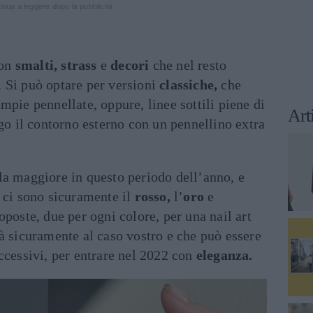
inua a leggere dopo la pubblicità
on
smalti, strass
e
decori
che nel resto
 Si può optare per versioni
classiche,
che
mpie pennellate, oppure, linee sottili piene di
Art
go il contorno esterno con un pennellino extra
a maggiore in questo periodo dell’anno, e
 ci sono sicuramente il
rosso,
l’
oro
e
oposte, due per ogni colore, per una nail art
à sicuramente al caso vostro e che può essere
ccessivi, per entrare nel 2022 con
eleganza.