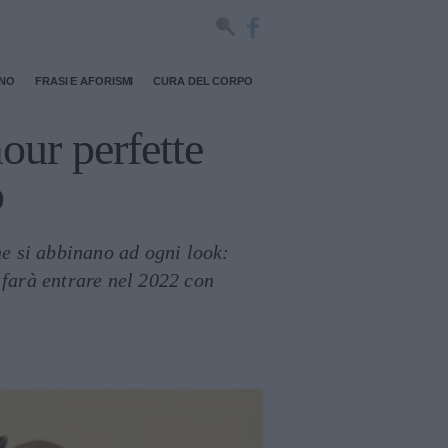
RNO
FRASI E AFORISMI
CURA DEL CORPO
mour perfette
o
he si abbinano ad ogni look:
 farà entrare nel 2022 con