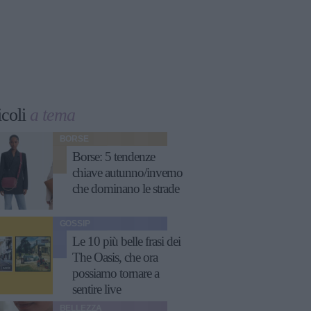
icoli
a tema
BORSE
Borse: 5 tendenze
chiave autunno/inverno
che dominano le strade
GOSSIP
Le 10 più belle frasi dei
The Oasis, che ora
possiamo tornare a
sentire live
BELLEZZA