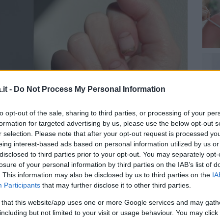
it -
Do Not Process My Personal Information
to opt-out of the sale, sharing to third parties, or processing of your per
formation for targeted advertising by us, please use the below opt-out s
r selection. Please note that after your opt-out request is processed y
eing interest-based ads based on personal information utilized by us or
disclosed to third parties prior to your opt-out. You may separately opt-
amente diversi ma molto di
tendenza:
una nail
losure of your personal information by third parties on the IAB’s list of
ra immersione nel colore per delle unghie
. This information may also be disclosed by us to third parties on the
IA
razie a uno
smalto
fatto di pagliuzze. L’altra è
Participants
that may further disclose it to other third parties.
 una
base nude
disegna la luna della parte
 that this website/app uses one or more Google services and may gath
la base crea un sottile
arco luminoso.
including but not limited to your visit or usage behaviour. You may click 