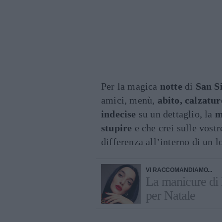
Per la magica
notte
di
San Si
amici, menù,
abito, calzatur
indecise
su un dettaglio, la
m
stupire
e che crei sulle vost
differenza all’interno di un l
VI RACCOMANDIAMO...
La manicure di 
per Natale