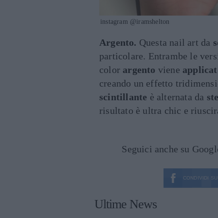
instagram @iramshelton
Argento.
Questa nail art da
s
particolare. Entrambe le ver
color
argento
viene
applicat
creando un effetto tridimens
scintillante
è alternata da
ste
risultato è ultra chic e riuscir
Seguici anche su Goog
CONDIVIDI SU
Ultime News