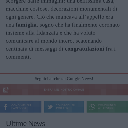
scorgere dalle immagini: una bellissima casa,
macchine costose, decorazioni monumentali di
ogni genere. Ciò che mancava all’appello era
una
famiglia
, sogno che ha finalmente coronato
insieme alla fidanzata e che ha voluto
comunicare al mondo intero, scatenando
centinaia di messaggi di
congratulazioni
fra i
commenti.
Seguici anche su Google News!
ENTRA NEL NOSTRO CANALE
CONDIVIDI SU
CONDIVIDI SU
CONDIVIDI SU
FACEBOOK
TWITTER
WHATSAPP
Ultime News