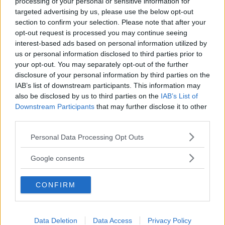
processing of your personal or sensitive information for
targeted advertising by us, please use the below opt-out
section to confirm your selection. Please note that after your
opt-out request is processed you may continue seeing
interest-based ads based on personal information utilized by
us or personal information disclosed to third parties prior to
your opt-out. You may separately opt-out of the further
disclosure of your personal information by third parties on the
IAB’s list of downstream participants. This information may
also be disclosed by us to third parties on the
IAB’s List of
Downstream Participants
that may further disclose it to other
third parties.
GOSSIP
Please note that this website/app uses one or more Google
Personal Data Processing Opt Outs
services and may gather and store information including but
Tailleur cerimonia 2025
not limited to your visit or usage behaviour. You may click to
Google consents
grant or deny consent to Google and its third-party tags to
economici: i più belli di Zara,
use your data for below specified purposes in below Google
CONFIRM
consent section.
Zalando, H&M, Mango e altri
Da Zara a H&M, passando per Mango e Stradivarius: la
Data Deletion
Data Access
Privacy Policy
bella stagione alle porte significa solo una cosa,