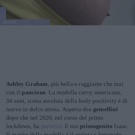
GOSSIP
Ashley Graham
, più bella e raggiante che mai
con il
pancione
. La modella curvy americana,
34 anni, icona assoluta della body positivity è di
nuovo in dolce attesa. Aspetta due
gemellini
dopo che nel 2020, nel corso del primo
lockdown, ha
partorito
il suo
primogenito
Isaac.
Il marito della modella è il regista e fotografo