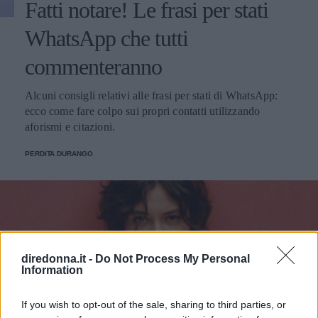
Fatti notare! Le frasi per stati
WhatsApp che tutti
commenteranno
Alcuni consigli relativi alle frasi per stati di WhatsApp:
ecco come fare colpo sui propri contatti utilizzando
aforismi e citazioni.
PERDITA DURANGO
diredonna.it -
Do Not Process My Personal
Information
If you wish to opt-out of the sale, sharing to third parties, or