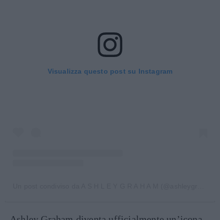
Visualizza questo post su Instagram
Un post condiviso da A S H L E Y G R A H A M (@ashleygraham)
Ashley Graham diventa ufficialmente un’icona