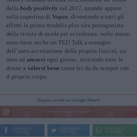
della
body positivity
nel 2017, quando appare
sulla copertina di
Vogue
, diventando a tutti gli
effetti la prima modella
plus size
protagonista
della rivista di moda per eccellenza: nello stesso
anno tiene anche un TED Talk a sostegno
dell’auto-accettazione della propria fisicità, un
inno ad
amarsi
ogni giorno, invitando tutte le
donne a
volersi bene
come lei da da sempre con
il proprio corpo.
Seguici anche su Google News!
ENTRA NEL NOSTRO CANALE
CONDIVIDI SU
CONDIVIDI SU
CONDIVIDI SU
FACEBOOK
TWITTER
WHATSAPP