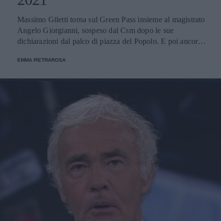
Massimo Giletti torna sul Green Pass insieme al magistrato
Angelo Giorgianni, sospeso dal Csm dopo le sue
dichiarazioni dal palco di piazza del Popolo. E poi ancora
le interviste al ministro degli Esteri Luigi Di Maio e a
EMMA PIETRAROSA
Piero Chiambretti.