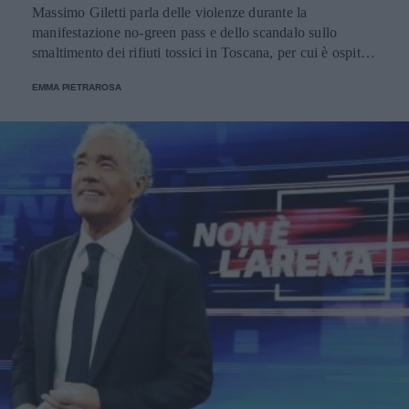
Massimo Giletti parla delle violenze durante la
manifestazione no-green pass e dello scandalo sullo
smaltimento dei rifiuti tossici in Toscana, per cui è ospite il
presidente della Regione, Eugenio Giani, oltre a Carlo
EMMA PIETRAROSA
Taormina, Luca Telese e tanti altri.