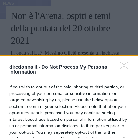
NEWS
Non è l'Arena: ospiti e temi
della puntata del 20 ottobre
2021
In onda sul La7, Massimo Giletti presenta un'inchiesta
sulle cooperative sociali di Salerno. Spazio anche alla
protesta ancora in corso a Trieste e alle manifestazioni
diredonna.it -
Do Not Process My Personal
Information
contro il Green Pass. In studio anche Sandra Amurri e
EMMA PIETRAROSA
Carlo Calenda.
If you wish to opt-out of the sale, sharing to third parties, or
processing of your personal or sensitive information for
targeted advertising by us, please use the below opt-out
section to confirm your selection. Please note that after your
opt-out request is processed you may continue seeing
interest-based ads based on personal information utilized by
us or personal information disclosed to third parties prior to
your opt-out. You may separately opt-out of the further