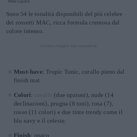
Matte Lipstick
Sono 54 le tonalità disponibili del più celebre
dei rossetti MAC, ricca formula cremosa dal
colore intenso.
Continua a leggere dopo la pubblicità
Must-have
: Tropic Tonic, corallo pieno dal
finish mat
Colori
:
corallo
(due opzioni), nude (14
declinazioni), prugna (8 toni), rosa (7),
rosso (11 colori) e due tinte trendy come il
blu navy e il celeste.
Finish
: opaco