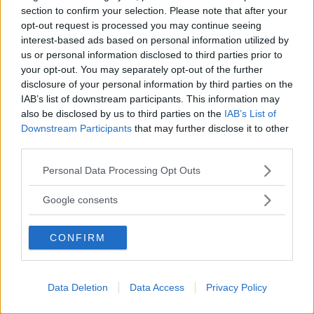
section to confirm your selection. Please note that after your
opt-out request is processed you may continue seeing
interest-based ads based on personal information utilized by
us or personal information disclosed to third parties prior to
your opt-out. You may separately opt-out of the further
disclosure of your personal information by third parties on the
IAB’s list of downstream participants. This information may
also be disclosed by us to third parties on the
IAB’s List of
Downstream Participants
that may further disclose it to other
GOSSIP ITALIANO
third parties.
Rivelazioni sul video a luci
Please note that this website/app uses one or more Google
Personal Data Processing Opt Outs
rosse di Belen Rodriguez
services and may gather and store information including but
not limited to your visit or usage behaviour. You may click to
Google consents
grant or deny consent to Google and its third-party tags to
Ospite di "Announo" Belen Rodriguez parla del suo
use your data for below specified purposes in below Google
rapporto con internet e del video porno, ancora in
CONFIRM
consent section.
circolazione, che la vede come protagonista.
MARIKA LUONGO
Data Deletion
Data Access
Privacy Policy