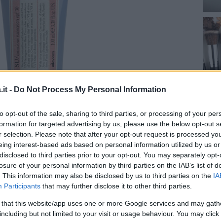
it -
Do Not Process My Personal Information
to opt-out of the sale, sharing to third parties, or processing of your per
formation for targeted advertising by us, please use the below opt-out s
r selection. Please note that after your opt-out request is processed y
eing interest-based ads based on personal information utilized by us or
disclosed to third parties prior to your opt-out. You may separately opt-
losure of your personal information by third parties on the IAB’s list of
 e corpo
, resistente all’acqua. Formula di
. This information may also be disclosed by us to third parties on the
IA
ri a minore tossicità
acquatica e a ridotto
Participants
that may further disclose it to other third parties.
ge la pelle minimizzando l’impatto
 that this website/app uses one or more Google services and may gath
o di Abissinia, per rinforzare la barriera
including but not limited to your visit or usage behaviour. You may click 