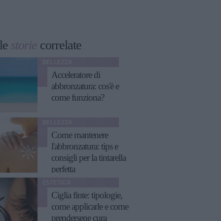
le
storie
correlate
BELLEZZA
Acceleratore di
abbronzatura: cos'è e
come funziona?
BELLEZZA
Come mantenere
l'abbronzatura: tips e
consigli per la tintarella
perfetta
ESTETICA
Ciglia finte: tipologie,
come applicarle e come
prendersene cura