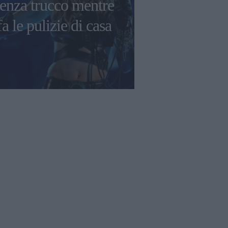
senza trucco mentre
fa le pulizie di casa