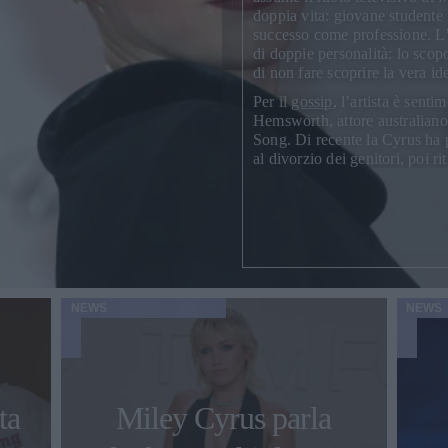
doppia vita: giovane studente 
successo come professione. L’i
di doppie personalità: lo scopo
di non fare scoprire la vera i
Per il
gossip
, l’artista è sent
Hemsworth
, attore australian
Song. Di recente la Cyrus ha 
al divorzio dei genitori, poi ri
NEWS
NEWS
ta
Miley Cyrus parla