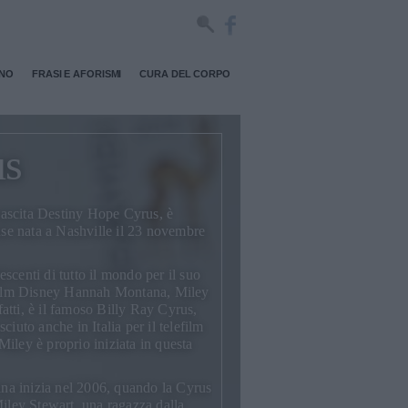
RNO
FRASI E AFORISMI
CURA DEL CORPO
us
nascita Destiny Hope Cyrus, è
ense nata a Nashville il 23 novembre
scenti di tutto il mondo per il suo
film Disney
Hannah Montana
, Miley
nfatti, è il famoso
Billy Ray Cyrus
,
ciuto anche in Italia per il telefilm
iley è proprio iniziata in questa
a inizia nel 2006, quando la Cyrus
iley Stewart
, una ragazza dalla