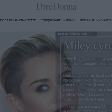
MODA PRIMAVERA ESTATE
CONQUISTARE UN UOMO
MODA AUTUNNO INVE
DIREDONNA STORIE
Miley cyr
Miley Ray Cyrus
, nome alla 
un’attrice e cantante statunit
1992.
Conosciuta e amata dagli adole
ruolo di protagonista nel tele
è una figlia d’arte. Il padre, i
cantante country e attore conos
medico “Doc”. La carriera di M
serie TV, all’età di 9 anni.
L’avventura di Hannah Montan
assume il ruolo televisivo di
M