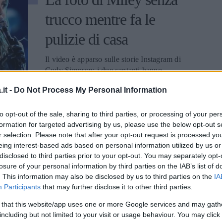
trucco mentre fa le
pulizie di casa
Il video è apparso sulle storie Instagram di
Cody Simpson: i due cantanti hanno
iniziato a frequentarsi da ottobre del 2019.
it -
Do Not Process My Personal Information
ALESSIO CAPPUCCIO
to opt-out of the sale, sharing to third parties, or processing of your per
formation for targeted advertising by us, please use the below opt-out s
r selection. Please note that after your opt-out request is processed y
SPETTACOLO
eing interest-based ads based on personal information utilized by us or
disclosed to third parties prior to your opt-out. You may separately opt-
Miley Cyrus: stop ai
losure of your personal information by third parties on the IAB’s list of
. This information may also be disclosed by us to third parties on the
IA
live per paura del
Participants
that may further disclose it to other third parties.
Coronavirus
 that this website/app uses one or more Google services and may gath
including but not limited to your visit or usage behaviour. You may click 