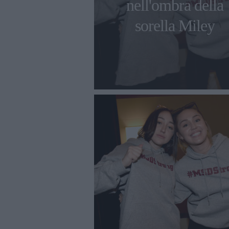
nell'ombra della
sorella Miley