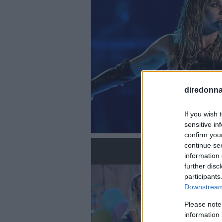
diredonna.
If you wish 
sensitive in
confirm you
continue se
information 
further disc
participants
Downstream 
Please note
information 