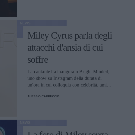
NEWS
Miley Cyrus parla degli
attacchi d'ansia di cui
soffre
La cantante ha inaugurato Bright Minded,
uno show su Instagram della durata di
un'ora in cui colloquia con celebrità, amici
e famigliari.
ALESSIO CAPPUCCIO
NEWS
La foto di Miley senza