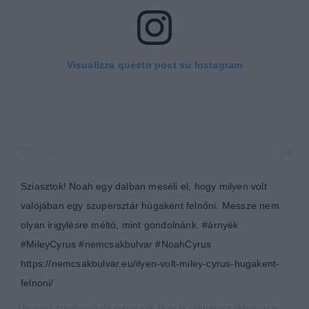
Visualizza questo post su Instagram
Sziasztok! Noah egy dalban meséli el, hogy milyen volt
valójában egy szupersztár húgaként felnőni. Messze nem
olyan irigylésre méltó, mint gondolnánk. #árnyék
#MileyCyrus #nemcsakbulvar #NoahCyrus
https://nemcsakbulvar.eu/ilyen-volt-miley-cyrus-hugakent-
felnoni/
Un post condiviso da
nemcsak Bulvár
(@nemcsakbulvar.eu) in data: