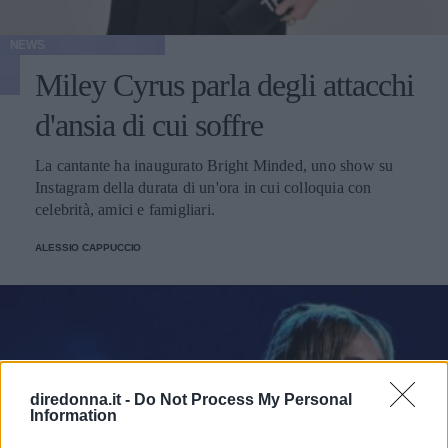
NEWS
Miley Cyrus parla degli attacchi
d'ansia di cui soffre
La cantante ha inaugurato Bright Minded, uno show su
Instagram della durata di un'ora in cui colloquia con
celebrità, amici e famigliari.
ALESSIO CAPPUCCIO
diredonna.it -
Do Not Process My Personal
Information