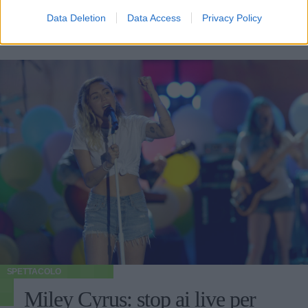
2019.
Data Deletion
Data Access
Privacy Policy
ALESSIO CAPPUCCIO
SPETTACOLO
Miley Cyrus: stop ai live per