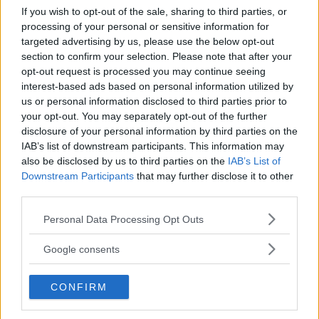
If you wish to opt-out of the sale, sharing to third parties, or
processing of your personal or sensitive information for
targeted advertising by us, please use the below opt-out
section to confirm your selection. Please note that after your
opt-out request is processed you may continue seeing
interest-based ads based on personal information utilized by
us or personal information disclosed to third parties prior to
your opt-out. You may separately opt-out of the further
disclosure of your personal information by third parties on the
IAB’s list of downstream participants. This information may
also be disclosed by us to third parties on the
IAB’s List of
Downstream Participants
that may further disclose it to other
third parties.
NEWS
Please note that this website/app uses one or more Google
Personal Data Processing Opt Outs
services and may gather and store information including but
La foto di Miley senza trucco
not limited to your visit or usage behaviour. You may click to
Google consents
mentre fa le pulizie di casa
grant or deny consent to Google and its third-party tags to
use your data for below specified purposes in below Google
CONFIRM
consent section.
Il video è apparso sulle storie Instagram di Cody Simpson:
i due cantanti hanno iniziato a frequentarsi da ottobre del