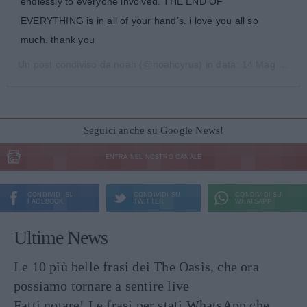
endlessly to everyone involved. THE END OF
EVERYTHING is in all of your hand’s. i love you all so
much. thank you
Un post condiviso da
noah
(@noahcyrus) in data:
14 Mag 2020 alle ore 9:13 PDT
Seguici anche su Google News!
ENTRA NEL NOSTRO CANALE
CONDIVIDI SU
CONDIVIDI SU
CONDIVIDI SU
FACEBOOK
TWITTER
WHATSAPP
Ultime News
Le 10 più belle frasi dei The Oasis, che ora
possiamo tornare a sentire live
Fatti notare! Le frasi per stati WhatsApp che