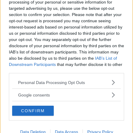
processing of your personal or sensitive information for
targeted advertising by us, please use the below opt-out
section to confirm your selection. Please note that after your
opt-out request is processed you may continue seeing
interest-based ads based on personal information utilized by
us or personal information disclosed to third parties prior to
your opt-out. You may separately opt-out of the further
disclosure of your personal information by third parties on the
IAB’s list of downstream participants. This information may
also be disclosed by us to third parties on the
IAB’s List of
Downstream Participants
that may further disclose it to other
third parties.
Please note that this website/app uses one or more Google
Personal Data Processing Opt Outs
services and may gather and store information including but
not limited to your visit or usage behaviour. You may click to
Google consents
grant or deny consent to Google and its third-party tags to
SPETTACOLO
use your data for below specified purposes in below Google
Miley Cyrus: stop ai live per
CONFIRM
consent section.
paura del Coronavirus
Data Deletion
Data Access
Privacy Policy