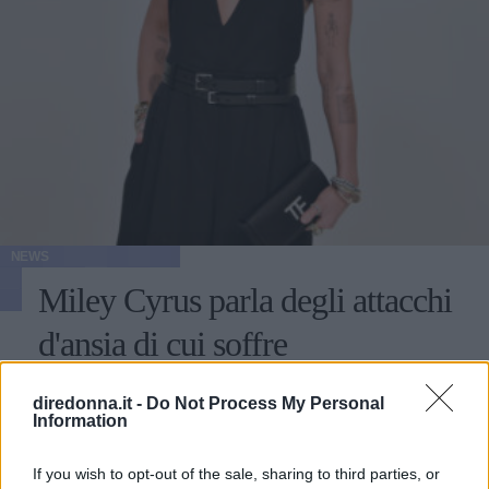
NEWS
Miley Cyrus parla degli attacchi
d'ansia di cui soffre
La cantante ha inaugurato Bright Minded, uno show su
diredonna.it -
Do Not Process My Personal
Instagram della durata di un'ora in cui colloquia con
Information
celebrità, amici e famigliari.
If you wish to opt-out of the sale, sharing to third parties, or
ALESSIO CAPPUCCIO