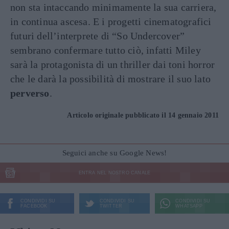
non sta intaccando minimamente la sua carriera,
in continua ascesa. E i progetti cinematografici
futuri dell’interprete di “So Undercover”
sembrano confermare tutto ciò, infatti Miley
sarà la protagonista di un thriller dai toni horror
che le darà la possibilità di mostrare il suo lato
perverso
.
Articolo originale pubblicato il 14 gennaio 2011
Seguici anche su Google News!
ENTRA NEL NOSTRO CANALE
CONDIVIDI SU
CONDIVIDI SU
CONDIVIDI SU
FACEBOOK
TWITTER
WHATSAPP