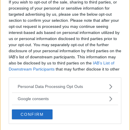
If you wish to opt-out of the sale, sharing to third parties, or
processing of your personal or sensitive information for
targeted advertising by us, please use the below opt-out
section to confirm your selection. Please note that after your
NEWS
opt-out request is processed you may continue seeing
interest-based ads based on personal information utilized by
Miley Cyrus: presto un figlio
us or personal information disclosed to third parties prior to
your opt-out. You may separately opt-out of the further
con Cody Simpson
disclosure of your personal information by third parties on the
IAB’s list of downstream participants. This information may
La cantante non è incinta come si chiacchierava ma
also be disclosed by us to third parties on the
IAB’s List of
potrebbe esserlo a breve.
Downstream Participants
that may further disclose it to other
third parties.
GABRIELE DEL BUONO
Please note that this website/app uses one or more Google
Personal Data Processing Opt Outs
services and may gather and store information including but
Può interessarti anche
not limited to your visit or usage behaviour. You may click to
Google consents
grant or deny consent to Google and its third-party tags to
use your data for below specified purposes in below Google
CONFIRM
consent section.