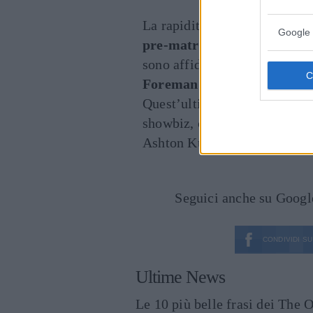
La rapidità del divorzio è sta
Google 
pre-matrimoniale
e l’
assenz
sono affidati al top degli av
Foreman
per lei,
Laura Was
Quest’ultima ha curato i divo
showbiz, come Kim e Khloe 
Ashton Kutcher, Christina Ag
Seguici anche su Goog
CONDIVIDI SU
Ultime News
Le 10 più belle frasi dei The O