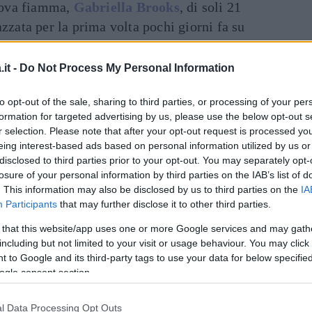
uova fiamma,
Gabriella Brooks
, di soli 21
azzata per la prima volta pochi giorni fa su
teggiamenti molto intimi.
it -
Do Not Process My Personal Information
Dal
Getty Images)
to opt-out of the sale, sharing to third parties, or processing of your per
formation for targeted advertising by us, please use the below opt-out s
ti, lasciati, ripresi più volte dal 2009, fino a
r selection. Please note that after your opt-out request is processed y
 nel dicembre del 2018. Ora, dopo soli 8 mesi
eing interest-based ads based on personal information utilized by us or
disclosed to third parties prior to your opt-out. You may separately opt-
zio. Però, come riportato dal sito di gossip
losure of your personal information by third parties on the IAB’s list of
cialmente single fino al
22 febbraio
, tempo
. This information may also be disclosed by us to third parties on the
IA
 depositata. Solo un dettaglio per la ex coppia
Participants
that may further disclose it to other third parties.
che trascorreranno il primo
San Valentino
da
 that this website/app uses one or more Google services and may gath
rtner.
including but not limited to your visit or usage behaviour. You may click 
 to Google and its third-party tags to use your data for below specifi
ogle consent section.
inua a leggere dopo la pubblicità
l Data Processing Opt Outs