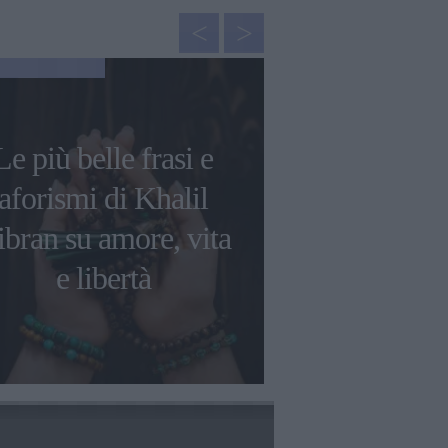
NEWS
Le più belle frasi e
Mantra p
aforismi di Khalil
primavera: l
bran su amore, vita
frasi da ripe
e libertà
fioritura p