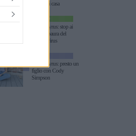
pulizie di casa
SPETTACOLO
Miley Cyrus: stop ai
live per paura del
Coronavirus
NEWS
Miley Cyrus: presto un
figlio con Cody
Simpson