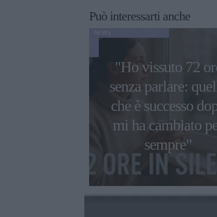
Può interessarti anche
NEWS
"Ho vissuto 72 or
i più belle
senza parlare: quel
 da Damiano
che è successo do
d, con i
mi ha cambiato p
 e da solista
sempre"