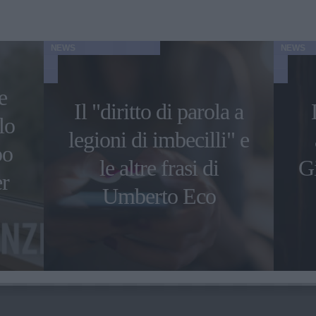
NEWS
NEWS
e
Il "diritto di parola a
lo
legioni di imbecilli" e
po
le altre frasi di
Gi
er
Umberto Eco