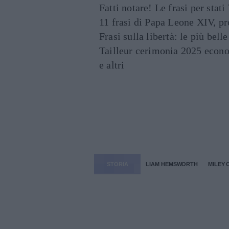
Fatti notare! Le frasi per st
11 frasi di Papa Leone XIV, p
Frasi sulla libertà: le più bell
Tailleur cerimonia 2025 econo
e altri
STORIA
LIAM HEMSWORTH
MILEY 