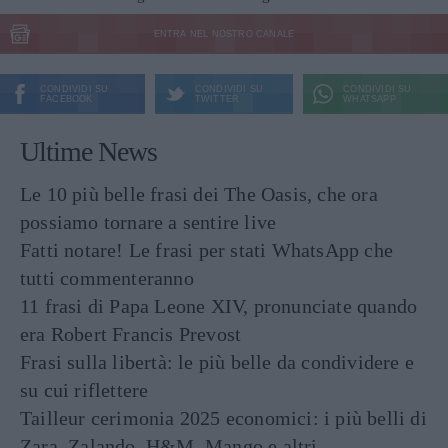
ENTRA NEL NOSTRO CANALE
CONDIVIDI SU
CONDIVIDI SU
CONDIVIDI SU
FACEBOOK
TWITTER
WHATSAPP
Ultime News
Le 10 più belle frasi dei The Oasis, che ora
possiamo tornare a sentire live
Fatti notare! Le frasi per stati WhatsApp che
tutti commenteranno
11 frasi di Papa Leone XIV, pronunciate quando
era Robert Francis Prevost
Frasi sulla libertà: le più belle da condividere e
su cui riflettere
Tailleur cerimonia 2025 economici: i più belli di
Zara, Zalando, H&M, Mango e altri