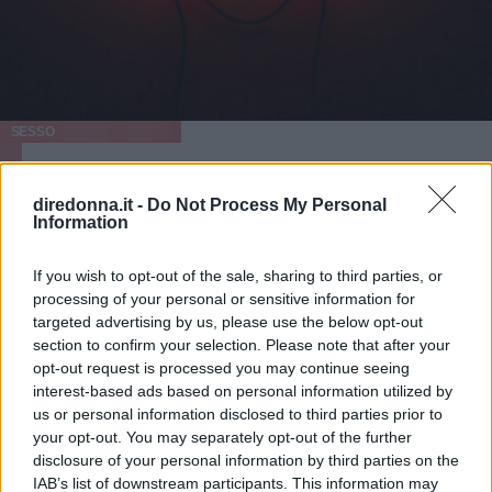
SESSO
7 segnali per capire che lui
diredonna.it -
Do Not Process My Personal
vuole fare sesso con te
Information
Le sfumature, i gesti inconsci e gli sguardi che rivelano la
If you wish to opt-out of the sale, sharing to third parties, or
sua attrazione nei tuoi confronti.
processing of your personal or sensitive information for
targeted advertising by us, please use the below opt-out
ELEONORA D'UFFIZI
section to confirm your selection. Please note that after your
opt-out request is processed you may continue seeing
interest-based ads based on personal information utilized by
us or personal information disclosed to third parties prior to
your opt-out. You may separately opt-out of the further
disclosure of your personal information by third parties on the
IAB’s list of downstream participants. This information may