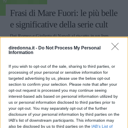
TV
Frasi di Mare Fuori: le più belle
e significative della serie cult
Dai Romeo e Giulietta di Napoli al riscatto in un Ipm
immaginario: Mare Fuori è una serie che non lascia
diredonna.it -
Do Not Process My Personal
indifferenti. Ecco le migliori frasi pronunciate dai
Information
personaggi.
PERDITA DURANGO
If you wish to opt-out of the sale, sharing to third parties, or
processing of your personal or sensitive information for
targeted advertising by us, please use the below opt-out
section to confirm your selection. Please note that after your
opt-out request is processed you may continue seeing
interest-based ads based on personal information utilized by
us or personal information disclosed to third parties prior to
your opt-out. You may separately opt-out of the further
disclosure of your personal information by third parties on the
IAB’s list of downstream participants. This information may
also be disclosed by us to third parties on the
IAB’s List of