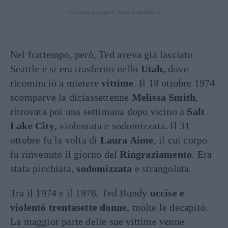
Continua a leggere dopo la pubblicità
Nel frattempo, però, Ted aveva già lasciato
Seattle e si era trasferito nello
Utah,
dove
ricominciò a mietere
vittime
. Il 18 ottobre 1974
scomparve la diciassettenne
Melissa Smith
,
ritrovata poi una settimana dopo vicino a
Salt
Lake City
, violentata e sodomizzata. Il 31
ottobre fu la volta di
Laura Aime
, il cui corpo
fu rinvenuto il giorno del
Ringraziamento
. Era
stata picchiata,
sodomizzata
e strangolata.
Tra il 1974 e il 1978, Ted Bundy
uccise e
violentò trentasette donne
, molte le decapitò.
La maggior parte delle sue vittime venne