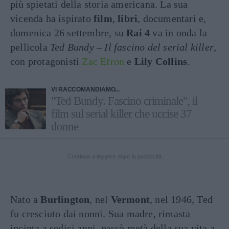
più spietati della storia americana. La sua
vicenda ha ispirato
film
,
libri
, documentari e,
domenica 26 settembre, su
Rai 4
va in onda la
pellicola
Ted Bundy – Il fascino del serial killer
,
con protagonisti
Zac Efron
e
Lily Collins
.
VI RACCOMANDIAMO...
"Ted Bundy. Fascino criminale", il
film sul serial killer che uccise 37
donne
Continua a leggere dopo la pubblicità
Nato a
Burlington
, nel
Vermont
, nel 1946, Ted
fu cresciuto dai nonni. Sua madre, rimasta
incinta a sedici anni, passò metà della sua vita a