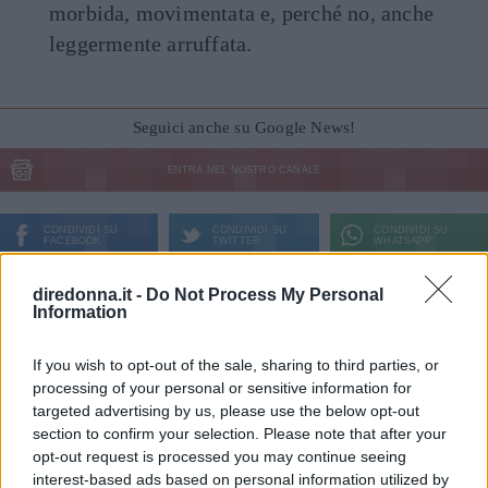
morbida, movimentata e, perché no, anche
leggermente arruffata.
Seguici anche su Google News!
ENTRA NEL NOSTRO CANALE
CONDIVIDI SU
CONDIVIDI SU
CONDIVIDI SU
FACEBOOK
TWITTER
WHATSAPP
Ultime News
diredonna.it -
Do Not Process My Personal
Information
Le 10 più belle frasi dei The Oasis, che ora
If you wish to opt-out of the sale, sharing to third parties, or
possiamo tornare a sentire live
processing of your personal or sensitive information for
Fatti notare! Le frasi per stati WhatsApp che
targeted advertising by us, please use the below opt-out
tutti commenteranno
section to confirm your selection. Please note that after your
opt-out request is processed you may continue seeing
11 frasi di Papa Leone XIV, pronunciate quando
interest-based ads based on personal information utilized by