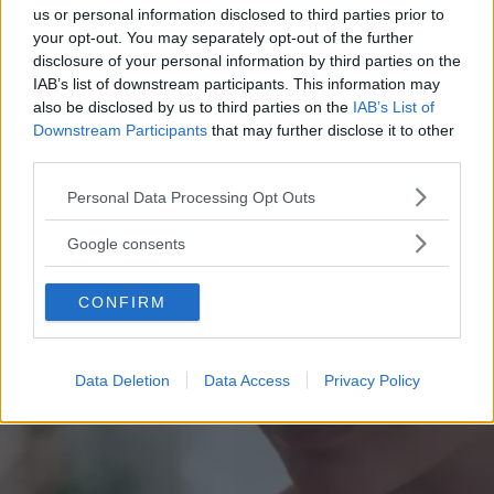
era Robert Francis Prevost
us or personal information disclosed to third parties prior to
Frasi sulla libertà: le più belle da condividere e
your opt-out. You may separately opt-out of the further
disclosure of your personal information by third parties on the
su cui riflettere
IAB’s list of downstream participants. This information may
Tailleur cerimonia 2025 economici: i più belli di
also be disclosed by us to third parties on the
IAB’s List of
Zara, Zalando, H&M, Mango e altri
Downstream Participants
that may further disclose it to other
third parties.
Please note that this website/app uses one or more Google
Personal Data Processing Opt Outs
services and may gather and store information including but
not limited to your visit or usage behaviour. You may click to
Google consents
grant or deny consent to Google and its third-party tags to
use your data for below specified purposes in below Google
CONFIRM
consent section.
Articoli
a tema
Data Deletion
Data Access
Privacy Policy