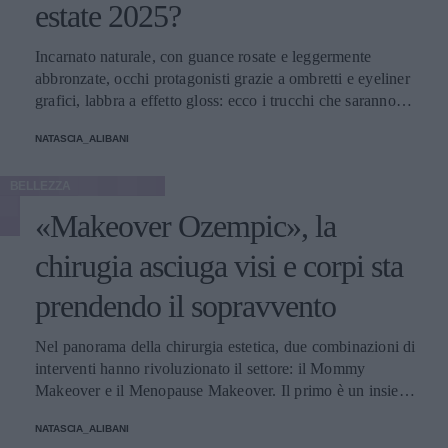
estate 2025?
Incarnato naturale, con guance rosate e leggermente
abbronzate, occhi protagonisti grazie a ombretti e eyeliner
grafici, labbra a effetto gloss: ecco i trucchi che saranno
protagonisti della bella stagione.
NATASCIA_ALIBANI
BELLEZZA
«Makeover Ozempic», la
chirugia asciuga visi e corpi sta
prendendo il sopravvento
Nel panorama della chirurgia estetica, due combinazioni di
interventi hanno rivoluzionato il settore: il Mommy
Makeover e il Menopause Makeover. Il primo è un insieme
di interventi di chirurgia estetica progettati per aiutare le
NATASCIA_ALIBANI
donne a recuperare la forma fisica e l'aspetto che avevano