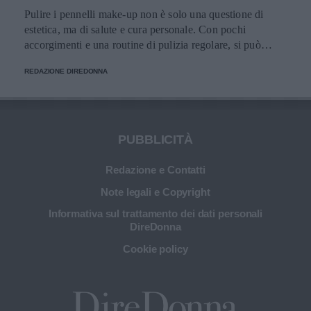
Pulire i pennelli make-up non è solo una questione di
estetica, ma di salute e cura personale. Con pochi
accorgimenti e una routine di pulizia regolare, si può
migliorare l’applicazione del trucco, mantenere una pelle
REDAZIONE DIREDONNA
più sana e prolungare la vita dei preziosi strumenti di
bellezza.
PUBBLICITÀ
Redazione e Contatti
Note legali e Copyright
Informativa sul trattamento dei dati personali
DireDonna
Cookie policy