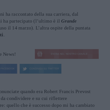
ni ha raccontato della sua carriera, dal
ui ha partecipato (l’ultimo è il
Grande
luso il 14 marzo). L’altra ospite della puntata
ti
.
le News!
ENTRA NEL NOSTRO CANALE
FACEBOOK
CONDIVIDI SU
TWITTER
ronunciate quando era Robert Francis Prevost
e da condividere e su cui riflettere
are: quello che è successo dopo mi ha cambiato