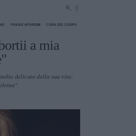
RNO
FRASI E AFORISMI
CURA DEL CORPO
bortii a mia
e"
olto delicato della sua vita:
olenta".