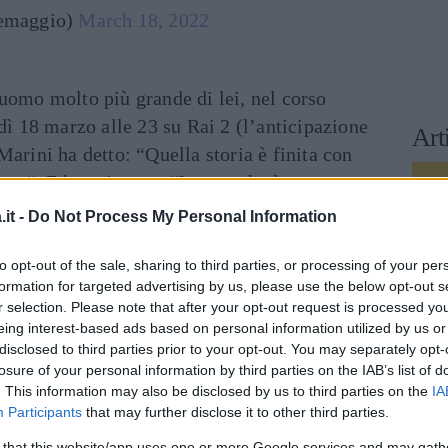
emaggio)
March 18, 2022
uomo molto più grande di lei, nel corso
rdì 18 marzo alle 23 su Rai 2 (l’anticipazione
Art
 Marini ha detto: “Quella storia è finita con
nza
“. E ha spiegato: “Io neanche lo sapevo.
na interruzione, ero molto ragazzina, però mia
it -
Do Not Process My Personal Information
r il mio bene perché comunque questo amore
a era un amore non sano,
turbato
. Lui era una
to opt-out of the sale, sharing to third parties, or processing of your per
formation for targeted advertising by us, please use the below opt-out s
r selection. Please note that after your opt-out request is processed y
eing interest-based ads based on personal information utilized by us or
disclosed to third parties prior to your opt-out. You may separately opt-
ia Marini "bendata" tra i nuovi
losure of your personal information by third parties on the IAB’s list of
. This information may also be disclosed by us to third parties on the
IA
Casa
Participants
that may further disclose it to other third parties.
 that this website/app uses one or more Google services and may gath