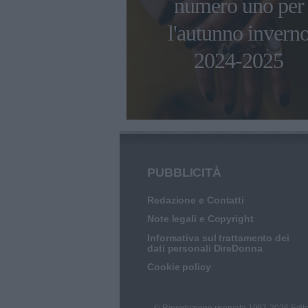
numero uno per
 compagno
l'autunno invern
esco Renga
2024-2025
PUBBLICITÀ
Redazione e Contatti
Note legali e Copyright
Informativa sul trattamento dei
dati personali DireDonna
Cookie policy
© Riproduzione riservata 1997-2026 Edito