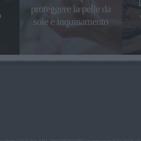
proteggere la pelle da
o
sole e inquinamento
re Media Data Factory S.R.L., P.IVA 09595010969 con sede legale in Via Trieste 1/A