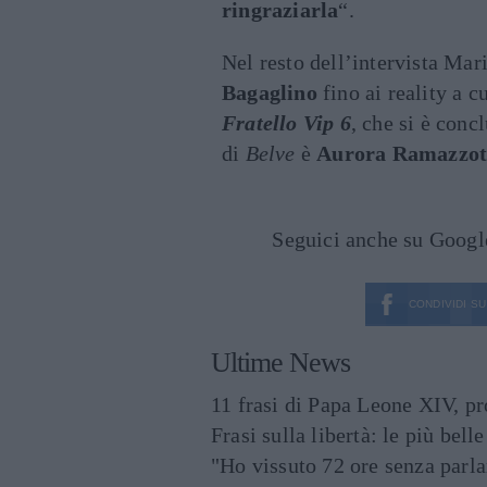
ringraziarla
“.
Nel resto dell’intervista Mari
Bagaglino
fino ai reality a c
Fratello Vip 6
, che si è conc
di
Belve
è
Aurora Ramazzot
Seguici anche su Goog
CONDIVIDI SU
Ultime News
11 frasi di Papa Leone XIV, p
Frasi sulla libertà: le più bell
"Ho vissuto 72 ore senza parl