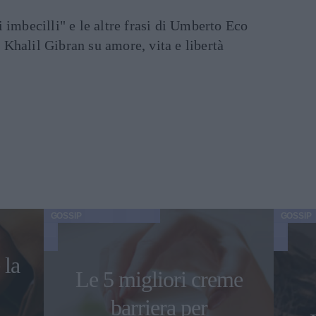
di imbecilli" e le altre frasi di Umberto Eco
i Khalil Gibran su amore, vita e libertà
GOSSIP
GOSSIP
 la
Le 5 migliori creme
barriera per