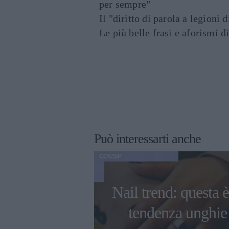
per sempre"
Il "diritto di parola a legioni 
Le più belle frasi e aforismi d
Può interessarti anche
GOSSIP
Nail trend: questa è
ni di Ambra
tendenza unghie
 con i figli e