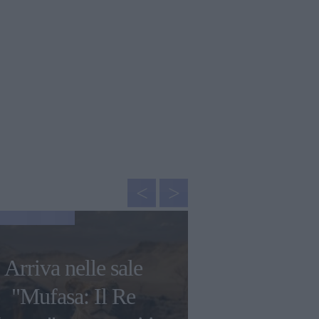
GOSSIP
Arriva nelle sale
Francesca C
"Mufasa: Il Re
"Ho avuto 