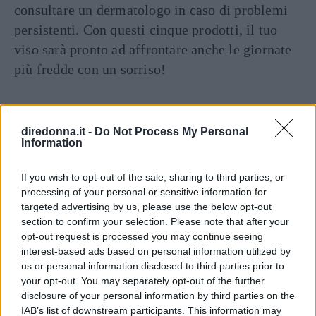
consultare un dermatologo in caso di problemi
persistenti. Con questi cinque prodotti, il tuo
viso sarà pronto ad affrontare anche le giornate
più fredde con un sorriso!
Seguici anche su Google News!
diredonna.it -
Do Not Process My Personal
Information
ENTRA NEL NOSTRO CANALE
If you wish to opt-out of the sale, sharing to third parties, or
processing of your personal or sensitive information for
CONDIVIDI SU
CONDIVIDI SU
CONDIVIDI SU
FACEBOOK
TWITTER
WHATSAPP
targeted advertising by us, please use the below opt-out
section to confirm your selection. Please note that after your
Ultime News
opt-out request is processed you may continue seeing
interest-based ads based on personal information utilized by
Dall'asilo all'università, la tecnologia sta
us or personal information disclosed to third parties prior to
your opt-out. You may separately opt-out of the further
ridisegnando il processo educativo
disclosure of your personal information by third parties on the
Le 10 più belle frasi dei The Oasis, che ora
IAB’s list of downstream participants. This information may