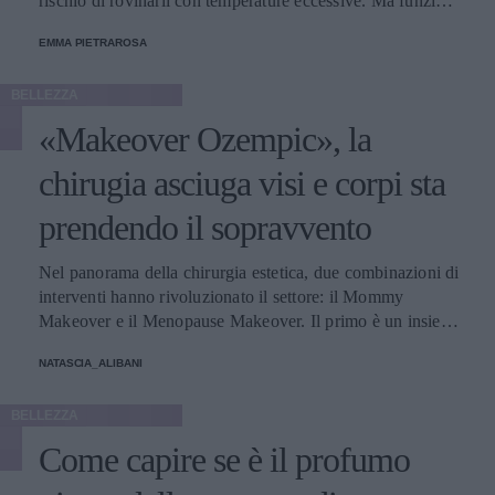
rischio di rovinarli con temperature eccessive. Ma funziona
davvero? La risposta è sì. Ed ecco perché.
EMMA PIETRAROSA
BELLEZZA
«Makeover Ozempic», la
chirugia asciuga visi e corpi sta
prendendo il sopravvento
Nel panorama della chirurgia estetica, due combinazioni di
interventi hanno rivoluzionato il settore: il Mommy
Makeover e il Menopause Makeover. Il primo è un insieme
di interventi di chirurgia estetica progettati per aiutare le
NATASCIA_ALIBANI
donne a recuperare la forma fisica e l'aspetto che avevano
prima della gravidanza, o per migliorare alcune aree del
BELLEZZA
corpo che possono essere cambiate durante la maternità,
soprattutto addome, seno e altre aree soggette a
Come capire se è il profumo
rilassamento cutaneo o perdita di tono. Il secondo, invece,
è scelto dalle donne che sono entrate in menopausa. Oggi,