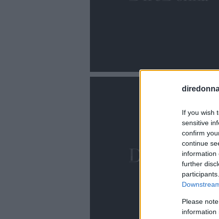
diredonna.
If you wish 
sensitive in
confirm you
continue se
information 
further disc
participants
Downstream 
Please note
information 