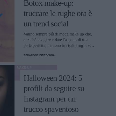
Botox make-up:
truccare le rughe ora è
un trend social
Vanno sempre più di moda make up che,
anziché levigare e dare l'aspetto di una
pelle perfetta, mettono in risalto rughe e
zampe di gallina: parliamo di Beetlejuice
REDAZIONE DIREDONNA
lips e anti-Botox make-up.
MAKE-UP
Halloween 2024: 5
profili da seguire su
Instagram per un
trucco spaventoso