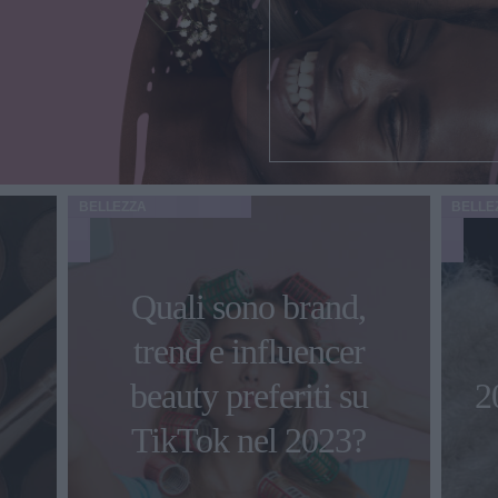
BELLEZZA
BELLE
Quali sono brand,
trend e influencer
beauty preferiti su
2
TikTok nel 2023?