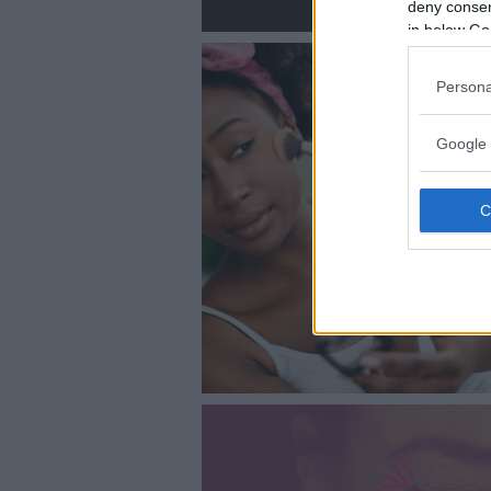
deny consent
in below Go
Persona
Google 