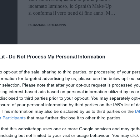
incarnato luminoso, lo Spanish Make-Up
si conferma il vero trend di fine anno. Ma
come realizzarlo?
REDAZIONE DIREDONNA
MAKE-UP
it -
Do Not Process My Personal Information
Come applicare
to opt-out of the sale, sharing to third parties, or processing of your per
l'eyeliner alla Lana Del
formation for targeted advertising by us, please use the below opt-out s
r selection. Please note that after your opt-out request is processed y
Rey alla perfezione
eing interest-based ads based on personal information utilized by us or
disclosed to third parties prior to your opt-out. You may separately opt-
Lana Del Rey ha fatto dell'eyeliner e dello
losure of your personal information by third parties on the IAB’s list of
stile retrò i suoi punti di forza per quanto
. This information may also be disclosed by us to third parties on the
IA
riguarda il look. Ecco come riproporre il
Participants
that may further disclose it to other third parties.
suo make up.
 that this website/app uses one or more Google services and may gath
REDAZIONE DIREDONNA
including but not limited to your visit or usage behaviour. You may click 