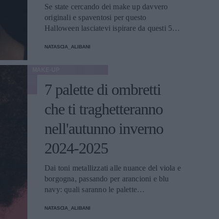
Se state cercando dei make up davvero
originali e spaventosi per questo
Halloween lasciatevi ispirare da questi 5
artisti che, sui social, mostrano le proprie
NATASCIA_ALIBANI
creazioni.
MAKE-UP
7 palette di ombretti
che ti traghetteranno
nell'autunno inverno
2024-2025
Dai toni metallizzati alle nuance del viola e
borgogna, passando per arancioni e blu
navy: quali saranno le palette
indispensabili per il trucco occhi in questo
NATASCIA_ALIBANI
autunno-inverno?