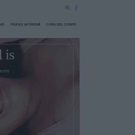
RNO
FRASI E AFORISMI
CURA DEL CORPO
 is
acere