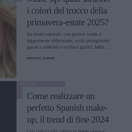
i colori del trucco della
primavera-estate 2025?
Incarnato naturale, con guance rosate e
leggermente abbronzate, occhi protagonisti
grazie a ombretti e eyeliner grafici, labbra
a effetto gloss: ecco i trucchi che saranno
NATASCIA_ALIBANI
protagonisti della bella stagione.
MAKE-UP
Come realizzare un
perfetto Spanish make-
up, il trend di fine 2024
Con colori caldi, labbra in primo piano e