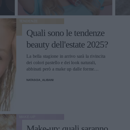
TENDENZE
Quali sono le tendenze
beauty dell'estate 2025?
La bella stagione in arrivo sarà la rivincita
dei colori pastello e dei look naturali,
abbinati però a make up dalle forme
geometriche e da capelli dall'effetto
NATASCIA_ALIBANI
bagnato.
MAKE-UP
Make-up: quali saranno