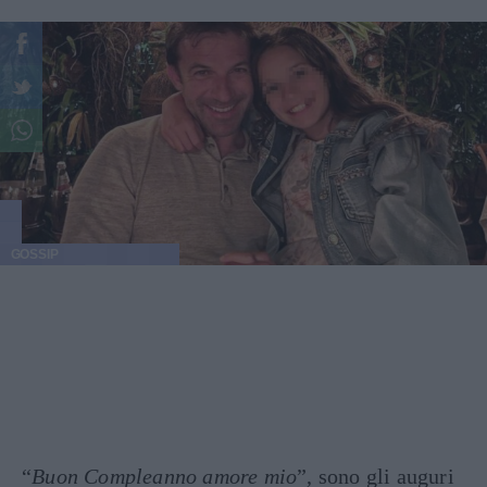
GOSSIP
“
Buon Compleanno amore mio
”, sono gli auguri