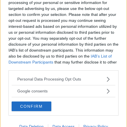
processing of your personal or sensitive information for
Fatti notare! Le frasi per stati
targeted advertising by us, please use the below opt-out
section to confirm your selection. Please note that after your
WhatsApp che tutti
opt-out request is processed you may continue seeing
interest-based ads based on personal information utilized by
commenteranno
us or personal information disclosed to third parties prior to
your opt-out. You may separately opt-out of the further
Alcuni consigli relativi alle frasi per stati di WhatsApp:
disclosure of your personal information by third parties on the
ecco come fare colpo sui propri contatti utilizzando
IAB’s list of downstream participants. This information may
aforismi e citazioni.
also be disclosed by us to third parties on the
IAB’s List of
Downstream Participants
that may further disclose it to other
PERDITA DURANGO
third parties.
Please note that this website/app uses one or more Google
Personal Data Processing Opt Outs
services and may gather and store information including but
not limited to your visit or usage behaviour. You may click to
Google consents
grant or deny consent to Google and its third-party tags to
use your data for below specified purposes in below Google
CONFIRM
consent section.
Data Deletion
Data Access
Privacy Policy