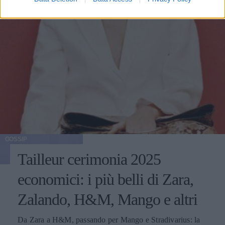
GOSSIP
Tailleur cerimonia 2025
economici: i più belli di Zara,
Zalando, H&M, Mango e altri
Da Zara a H&M, passando per Mango e Stradivarius: la