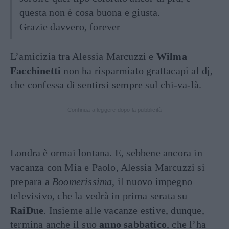
questa non è cosa buona e giusta.
Grazie davvero, forever
L’amicizia tra Alessia Marcuzzi e
Wilma
Facchinetti
non ha risparmiato grattacapi al dj,
che confessa di sentirsi sempre sul chi-va-là.
Continua a leggere dopo la pubblicità
Londra è ormai lontana. E, sebbene ancora in
vacanza con Mia e Paolo, Alessia Marcuzzi si
prepara a
Boomerissima
, il nuovo impegno
televisivo, che la vedrà in prima serata su
RaiDue
. Insieme alle vacanze estive, dunque,
termina anche il suo
anno sabbatico
, che l’ha