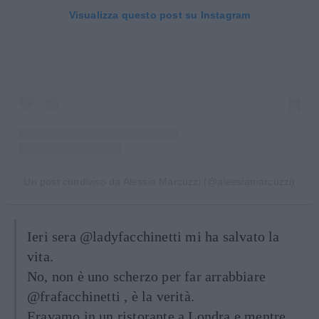
Visualizza questo post su Instagram
Un post condiviso da Alessia Marcuzzi (@alessiamarcuzzi)
Ieri sera @ladyfacchinetti mi ha salvato la
vita.
No, non è uno scherzo per far arrabbiare
@frafacchinetti , è la verità.
Eravamo in un ristorante a Londra e mentre