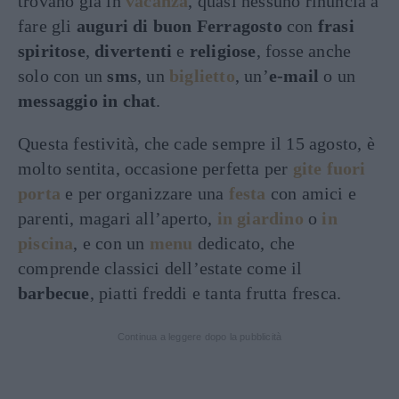
trovano già in
vacanza
, quasi nessuno rinuncia a
fare gli
auguri di buon Ferragosto
con
frasi
spiritose
,
divertenti
e
religiose
, fosse anche
solo con un
sms
, un
biglietto
, un’
e-mail
o un
messaggio in chat
.
Questa festività, che cade sempre il 15 agosto, è
molto sentita, occasione perfetta per
gite fuori
porta
e per organizzare una
festa
con amici e
parenti, magari all’aperto,
in giardino
o
in
piscina
, e con un
menu
dedicato, che
comprende classici dell’estate come il
barbecue
, piatti freddi e tanta frutta fresca.
Continua a leggere dopo la pubblicità