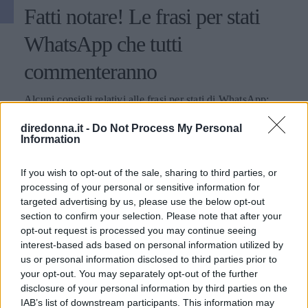
Fatti notare! Le frasi per stati
WhatsApp che tutti
commenteranno
Alcuni consigli relativi alle frasi per stati di WhatsApp:
ecco come fare colpo sui propri contatti utilizzando
diredonna.it -
Do Not Process My Personal
aforismi e citazioni.
Information
PERDITA DURANGO
If you wish to opt-out of the sale, sharing to third parties, or
processing of your personal or sensitive information for
targeted advertising by us, please use the below opt-out
section to confirm your selection. Please note that after your
opt-out request is processed you may continue seeing
interest-based ads based on personal information utilized by
us or personal information disclosed to third parties prior to
your opt-out. You may separately opt-out of the further
disclosure of your personal information by third parties on the
IAB’s list of downstream participants. This information may