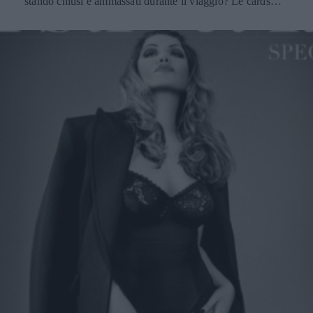
stando chiusi e ammassati durante il viaggio? Le cards
profumate sono l'idea che fa al caso vostro.