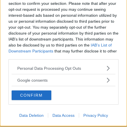
si è trattato davvero di esaltare le curve con cambiamenti
section to confirm your selection. Please note that after your
drastici come il BBL (Brasilian Butt Lift) - spiega a Vanity
opt-out request is processed you may continue seeing
Fair Steven Williams, chirurgo plastico certificato in
interest-based ads based on personal information utilized by
California ed ex presidente della American Society of
us or personal information disclosed to third parties prior to
Plastic Surgeons - ora c'è il concetto di apparire meno
your opt-out. You may separately opt-out of the further
artificiale e un cambiamento nell'estetica verso forma un
disclosure of your personal information by third parties on the
po' meno sinuose [...] ora che le persone hanno uno
IAB’s list of downstream participants. This information may
also be disclosed by us to third parties on the
strumento efficace per perdere peso, c’è un ripensamento
IAB’s List of
Downstream Participants
that may further disclose it to other
complessivo delle curve e della silhouette". C'è un
third parties.
momento giusto per affidarsi a un Ozempic Makeover?
Levine suggerisce massima cautela in merito: "Dico spesso
Please note that this website/app uses one or more Google
Personal Data Processing Opt Outs
ai miei pazienti che per ottenere il massimo da un
services and may gather and store information including but
intervento, è necessario rallentare. Se il paziente perde altri
not limited to your visit or usage behaviour. You may click to
Google consents
10-15 chili dopo la procedura, il risultato potrebbe non
grant or deny consent to Google and its third-party tags to
essere ottimale". L'ideale, quindi, sarebbe raggiungere e
use your data for below specified purposes in below Google
mantenere un peso stabile, prima di decidere di sottoporsi a
CONFIRM
consent section.
qualunque tipo di intervento estetico.
BEAUTYFOOL IS
Data Deletion
Data Access
Privacy Policy
L'arancione sulle labbra è il