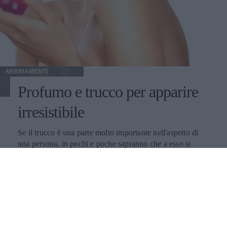
ABBINAMENTI
Profumo e trucco per apparire
irresistibile
Se il trucco è una parte molto importante nell'aspetto di
una persona, in pochi e poche sapranno che a esso si
dovrebbe abbinare il profumo.
PUBBLICITÀ