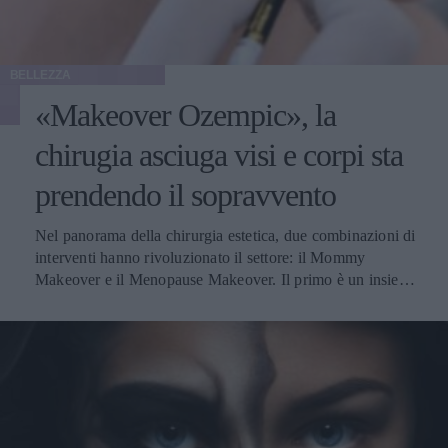
BELLEZZA
«Makeover Ozempic», la
chirugia asciuga visi e corpi sta
prendendo il sopravvento
Nel panorama della chirurgia estetica, due combinazioni di
interventi hanno rivoluzionato il settore: il Mommy
Makeover e il Menopause Makeover. Il primo è un insieme
di interventi di chirurgia estetica progettati per aiutare le
donne a recuperare la forma fisica e l'aspetto che avevano
prima della gravidanza, o per migliorare alcune aree del
corpo che possono essere cambiate durante la maternità,
soprattutto addome, seno e altre aree soggette a
rilassamento cutaneo o perdita di tono. Il secondo, invece,
è scelto dalle donne che sono entrate in menopausa. Oggi,