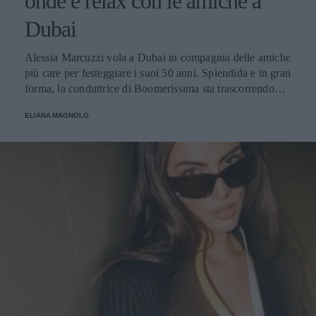
onde e relax con le amiche a
Dubai
Alessia Marcuzzi vola a Dubai in compagnia delle amiche
più care per festeggiare i suoi 50 anni. Splendida e in gran
forma, la conduttrice di Boomerissima sta trascorrendo
giornate spensierate tra tuffi tra le onde, passeggiate
ELIANA MAGNOLO
rilassanti e cene nei ristoranti più chic della città!