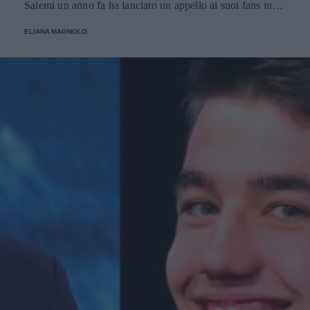
Salemi un anno fa ha lanciato un appello ai suoi fans in
occasione del suo compleanno e ha raccolto una cifra
ELIANA MAGNOLO
considerevole utilizzata per l'acquisto di macchinari
destinati all'ospedale Bambin Gesù di Roma.