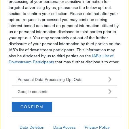
processing of your personal or sensitive information for
targeted advertising by us, please use the below opt-out
section to confirm your selection. Please note that after your
opt-out request is processed you may continue seeing
interest-based ads based on personal information utilized by
us or personal information disclosed to third parties prior to
your opt-out. You may separately opt-out of the further
disclosure of your personal information by third parties on the
IAB’s list of downstream participants. This information may
also be disclosed by us to third parties on the
IAB’s List of
Downstream Participants
that may further disclose it to other
third parties.
Please note that this website/app uses one or more Google
Personal Data Processing Opt Outs
services and may gather and store information including but
not limited to your visit or usage behaviour. You may click to
Google consents
grant or deny consent to Google and its third-party tags to
use your data for below specified purposes in below Google
CONFIRM
consent section.
Data Deletion
Data Access
Privacy Policy