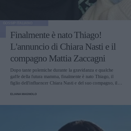
GOSSIP ITALIANO
Finalmente è nato Thiago!
L'annuncio di Chiara Nasti e il
compagno Mattia Zaccagni
Dopo tante polemiche durante la gravidanza e qualche
gaffe della futura mamma, finalmente è nato Thiago, il
figlio dell'influencer Chiara Nasti e del suo compagno, il
calciatore Matta Zaccagni. Il lieto annuncio è stato
ELIANA MAGNOLO
condiviso sui social della coppia.