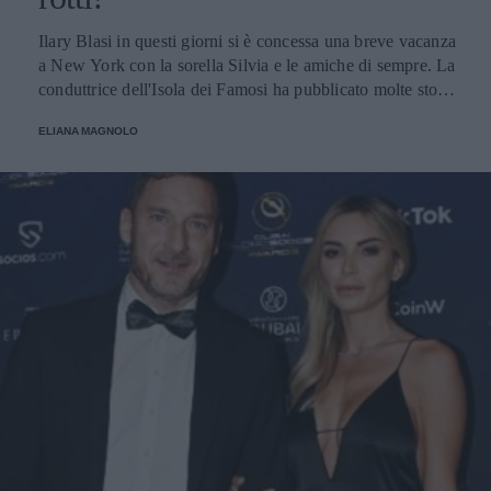
Ilary Blasi in questi giorni si è concessa una breve vacanza
a New York con la sorella Silvia e le amiche di sempre. La
conduttrice dell'Isola dei Famosi ha pubblicato molte storie
su Instagram, una in particolare ha suscitato l'ilarità dei
ELIANA MAGNOLO
suoi numerosi follower.