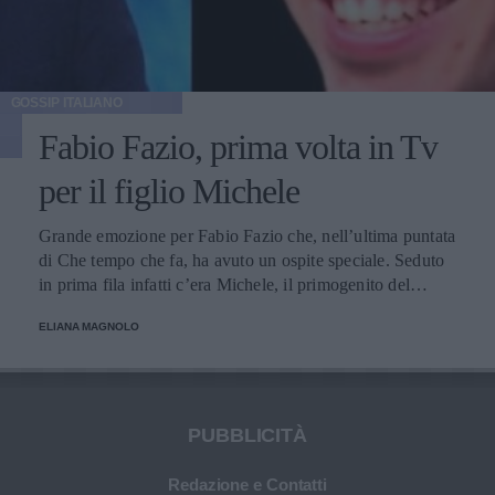
GOSSIP ITALIANO
Fabio Fazio, prima volta in Tv
per il figlio Michele
Grande emozione per Fabio Fazio che, nell’ultima puntata
di Che tempo che fa, ha avuto un ospite speciale. Seduto
in prima fila infatti c’era Michele, il primogenito del
conduttore, che per la prima volta è apparso in una
ELIANA MAGNOLO
trasmissione televisiva.
PUBBLICITÀ
Redazione e Contatti