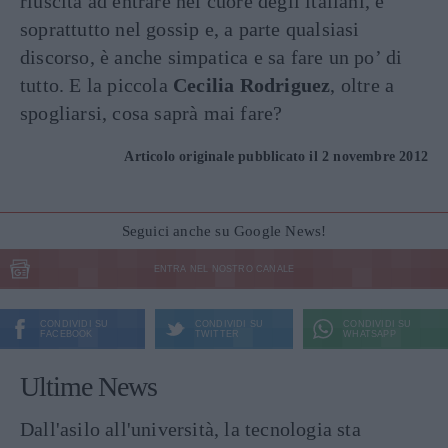
riuscita ad entrare nel cuore degli italiani, e
soprattutto nel gossip e, a parte qualsiasi
discorso, è anche simpatica e sa fare un po’ di
tutto. E la piccola
Cecilia Rodriguez
, oltre a
spogliarsi, cosa saprà mai fare?
Articolo originale pubblicato il 2 novembre 2012
Seguici anche su Google News!
ENTRA NEL NOSTRO CANALE
CONDIVIDI SU
CONDIVIDI SU
CONDIVIDI SU
FACEBOOK
TWITTER
WHATSAPP
Ultime News
Dall'asilo all'università, la tecnologia sta