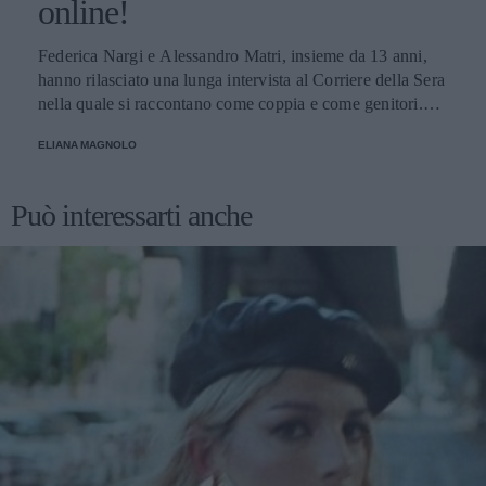
online!
Federica Nargi e Alessandro Matri, insieme da 13 anni,
hanno rilasciato una lunga intervista al Corriere della Sera
nella quale si raccontano come coppia e come genitori.
Innamorati più che mai, mettono in guardia i loro fans: non
ELIANA MAGNOLO
credete alle coppie che non litigano mai!
Può interessarti anche