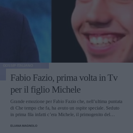
GOSSIP ITALIANO
Fabio Fazio, prima volta in Tv
per il figlio Michele
Grande emozione per Fabio Fazio che, nell’ultima puntata
di Che tempo che fa, ha avuto un ospite speciale. Seduto
in prima fila infatti c’era Michele, il primogenito del
conduttore, che per la prima volta è apparso in una
ELIANA MAGNOLO
trasmissione televisiva.