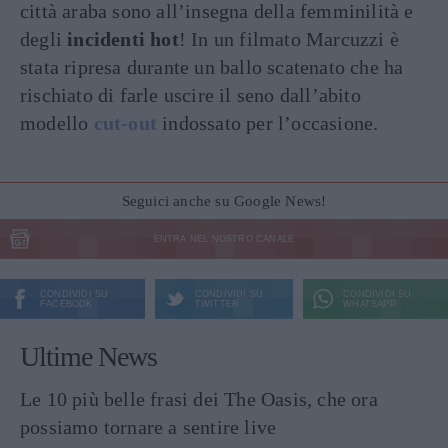
città araba sono all’insegna della femminilità e
degli
incidenti hot
! In un filmato Marcuzzi è
stata ripresa durante un ballo scatenato che ha
rischiato di farle uscire il seno dall’abito
modello
cut-out
indossato per l’occasione.
Seguici anche su Google News!
ENTRA NEL NOSTRO CANALE
CONDIVIDI SU
CONDIVIDI SU
CONDIVIDI SU
FACEBOOK
TWITTER
WHATSAPP
Ultime News
Le 10 più belle frasi dei The Oasis, che ora
possiamo tornare a sentire live