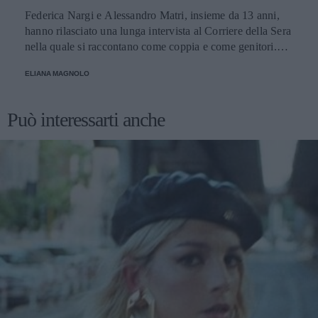
Federica Nargi e Alessandro Matri, insieme da 13 anni,
hanno rilasciato una lunga intervista al Corriere della Sera
nella quale si raccontano come coppia e come genitori.
Innamorati più che mai, mettono in guardia i loro fans: non
ELIANA MAGNOLO
credete alle coppie che non litigano mai!
Può interessarti anche