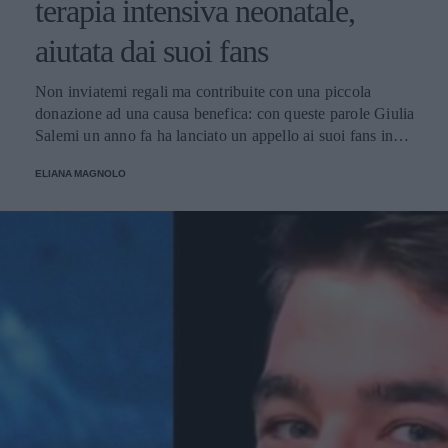
terapia intensiva neonatale,
aiutata dai suoi fans
Non inviatemi regali ma contribuite con una piccola
donazione ad una causa benefica: con queste parole Giulia
Salemi un anno fa ha lanciato un appello ai suoi fans in
occasione del suo compleanno e ha raccolto una cifra
ELIANA MAGNOLO
considerevole utilizzata per l'acquisto di macchinari
destinati all'ospedale Bambin Gesù di Roma.