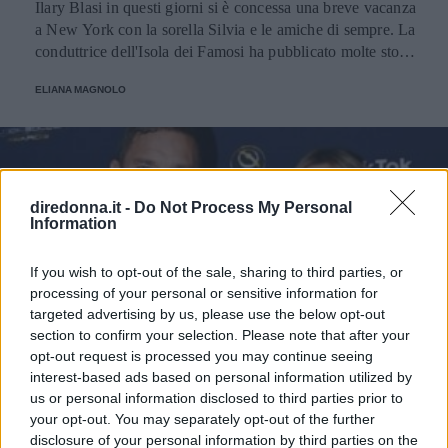
Ilary Blasi in questi giorni si è concessa una breve vacanza
a New York con la sorella Silvia e le amiche di sempre. La
conduttrice dell'Isola dei Famosi ha pubblicato molte storie
su Instagram, una in particolare ha suscitato l'ilarità dei
ELIANA MAGNOLO
suoi numerosi follower.
diredonna.it -
Do Not Process My Personal
Information
If you wish to opt-out of the sale, sharing to third parties, or
processing of your personal or sensitive information for
targeted advertising by us, please use the below opt-out
section to confirm your selection. Please note that after your
opt-out request is processed you may continue seeing
interest-based ads based on personal information utilized by
us or personal information disclosed to third parties prior to
your opt-out. You may separately opt-out of the further
disclosure of your personal information by third parties on the