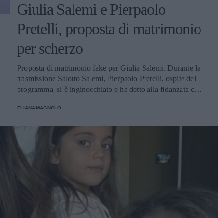
Giulia Salemi e Pierpaolo
Pretelli, proposta di matrimonio
per scherzo
Proposta di matrimonio fake per Giulia Salemi. Durante la
trasmissione Salotto Salemi, Pierpaolo Pretelli, ospite del
programma, si è inginocchiato e ha detto alla fidanzata che
era arrivato il momento giusto per chiederle di... andare a
ELIANA MAGNOLO
cena con lui!