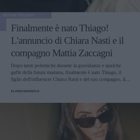
GOSSIP ITALIANO
Finalmente è nato Thiago!
L'annuncio di Chiara Nasti e il
compagno Mattia Zaccagni
Dopo tante polemiche durante la gravidanza e qualche
gaffe della futura mamma, finalmente è nato Thiago, il
figlio dell'influencer Chiara Nasti e del suo compagno, il
calciatore Matta Zaccagni. Il lieto annuncio è stato
ELIANA MAGNOLO
condiviso sui social della coppia.