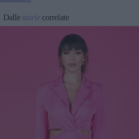
Dalle
storie
correlate