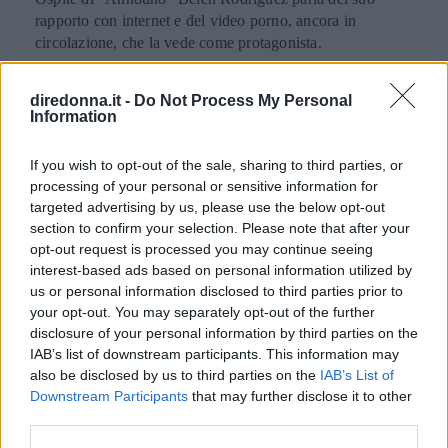
rapporto con internet e del video porno, ancora in
circolazione, che la vede come protagonista.
MARIKA LUONGO
diredonna.it -
Do Not Process My Personal
Information
If you wish to opt-out of the sale, sharing to third parties, or
processing of your personal or sensitive information for
targeted advertising by us, please use the below opt-out
section to confirm your selection. Please note that after your
opt-out request is processed you may continue seeing
interest-based ads based on personal information utilized by
us or personal information disclosed to third parties prior to
your opt-out. You may separately opt-out of the further
disclosure of your personal information by third parties on the
IAB’s list of downstream participants. This information may
also be disclosed by us to third parties on the
IAB’s List of
GOSSIP
Downstream Participants
that may further disclose it to other
Stefano De Martino nudo sul
third parties.