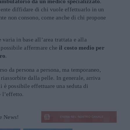
 ambulatorio da un medico specializzato
.
nte diffidare di chi vuole effettuarlo in un
ente non consono, come anche di chi propone
varia in base all’area trattata e alla
è possibile affermare che
il costo medio per
uro
.
rso da persona a persona, ma temporaneo,
iassorbite dalla pelle. In generale, arriva
ali è possibile effettuare una seduta di
l’effetto.
le News!
ENTRA NEL NOSTRO CANALE