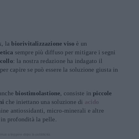
x, la
biorivitalizzazione viso
è un
etica
sempre più diffuso per mitigare i segni
collo
: la nostra redazione ha indagato il
 per capire se può essere la soluzione giusta in
 anche
biostimolastione
, consiste in
piccole
mi
che iniettano una soluzione di
acido
ine antiossidanti, micro-minerali e altre
 in profondità la pelle.
inua a leggere dopo la pubblicità