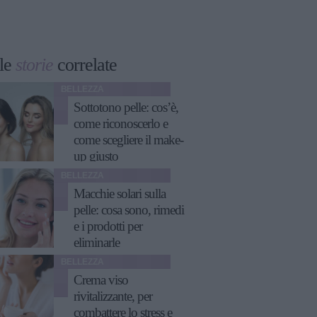
le
storie
correlate
BELLEZZA
Sottotono pelle: cos’è,
come riconoscerlo e
come scegliere il make-
up giusto
BELLEZZA
Macchie solari sulla
pelle: cosa sono, rimedi
e i prodotti per
eliminarle
BELLEZZA
Crema viso
rivitalizzante, per
combattere lo stress e