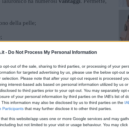
o ialuronico ha numerosi
vantaggi
. Permette,
ono della pelle;
;
za cutanea;
it -
Do Not Process My Personal Information
ne dell’invecchiamento della pelle.
to opt-out of the sale, sharing to third parties, or processing of your per
formation for targeted advertising by us, please use the below opt-out s
cnica mini-invasiva
, possono andare ad agire
r selection. Please note that after your opt-out request is processed y
eing interest-based ads based on personal information utilized by us or
gione inter-mammaria; dorso delle mani;
disclosed to third parties prior to your opt-out. You may separately opt-
medico ritenga necessario.
losure of your personal information by third parties on the IAB’s list of
. This information may also be disclosed by us to third parties on the
IA
 consigliato sia per
pelli giovani
, dai 30 anni
Participants
that may further disclose it to other third parties.
entare il naturale invecchiamento, sia per
 that this website/app uses one or more Google services and may gath
ssere utile dopo aver perso molto peso, per
including but not limited to your visit or usage behaviour. You may click 