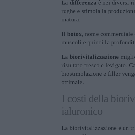
La
differenza
è nei diversi ri
rughe e stimola la produzione
matura.
Il
botox
, nome commerciale de
muscoli e quindi la profondit
La
biorivitalizzazione
miglio
risultato fresco e levigato. C
biostimolazione e filler veng
ottimale.
I costi della biori
ialuronico
La biorivitalizzazione è un t