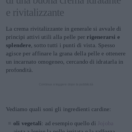
di una buona crema idratante
e rivitalizzante
La crema rivitalizzante in generale si avvale di
principi attivi utili alla pelle per
rigenerarsi e
splendere
, sotto tutti i punti di vista. Spesso
agisce per affinare la grana della pelle e ottenere
un incarnato omogeneo, cercando di idratarla in
profondità.
Continua a leggere dopo la pubblicità
Vediamo quali soni gli ingredienti cardine:
oli vegetali
: ad esempio quello di
Jojoba
aiuta a lenire la pelle irritata e la rafforza,