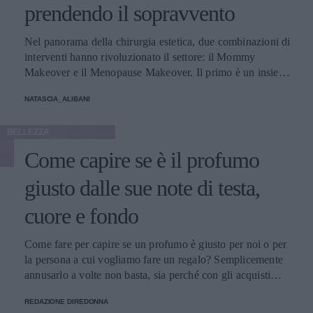
prendendo il sopravvento
Nel panorama della chirurgia estetica, due combinazioni di
interventi hanno rivoluzionato il settore: il Mommy
Makeover e il Menopause Makeover. Il primo è un insieme
di interventi di chirurgia estetica progettati per aiutare le
NATASCIA_ALIBANI
donne a recuperare la forma fisica e l'aspetto che avevano
prima della gravidanza, o per migliorare alcune aree del
BELLEZZA
corpo che possono essere cambiate durante la maternità,
soprattutto addome, seno e altre aree soggette a
Come capire se è il profumo
rilassamento cutaneo o perdita di tono. Il secondo, invece,
è scelto dalle donne che sono entrate in menopausa. Oggi,
giusto dalle sue note di testa,
a questi si aggiunge a questa élite una terza opzione
cuore e fondo
emergente che punta a ripristinare il volume e contrastare
l'invecchiamento, distinguendosi per la sua unicità, il
cosiddetto Ozempic Makeover, che segue il grande
Come fare per capire se un profumo è giusto per noi o per
successo che il farmaco, inizialmente pensato per i pazienti
la persona a cui vogliamo fare un regalo? Semplicemente
con diabete di tipo 2, ha riscosso negli ultimi tempi anche
annusarlo a volte non basta, sia perché con gli acquisti
fra molte celebrità di Hollywood - con conseguenti,
online non si può fare, sia perché un’annusata veloce non
inevitabili polemiche - per la sua grande capacità di
REDAZIONE DIREDONNA
basta. Dobbiamo conoscere le sue note.