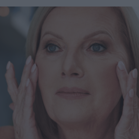
accelerare la perdita di peso. Secondo il chirurgo plastico
di New York, Elie Levine, l’aumento dei trattamenti
estetici post-perdita di peso è una naturale conseguenza
della crescente popolarità di farmaci come Ozempic, per
rappresentare il "tocco finale" dopo aver perso quei chili
difficili da eliminare con dieta ed esercizio. "Molti di
questi pazienti hanno un’attenzione particolare per
l’estetica - spiega Levine a New Beauty - Chi utilizza
farmaci GLP-1 per perdere gli ultimi chili spesso desidera
massimizzare i risultati con trattamenti mirati". La perdita
di peso significativa, inoltre, consente a molti pazienti di
accedere a interventi estetici che prima non erano possibili:
"Dopo una perdita di peso importante, i pazienti diventano
potenziali candidati per interventi chirurgici. Questo
potrebbe significare una qualificazione per
un’addominoplastica o risultati migliorati con liposuzione e
rassodamento cutaneo". Cos’è un Ozempic Makeover?
Oltre a Ozempic, esistono altri farmaci GLP-1 usati per la
perdita di peso, e i trattamenti inclusi nell’Ozempic
Makeover sono indicati per chiunque abbia perso peso
rapidamente, sia tramite farmaci, interventi chirurgici, dieta