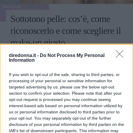
BELLEZZA
Sottotono pelle: cos’è, come
riconoscerlo e come scegliere il
make-up giusto
Capire il sottotono della pelle è importante sia nella scelta
diredonna.it -
Do Not Process My Personal
Information
dei vestiti sia per per sfoggiare il giusto make-up che ci
valorizzi. Scopriamo cos'è e come capire il proprio
sottotono.
If you wish to opt-out of the sale, sharing to third parties, or
MARCELLA LA CIOPPA
processing of your personal or sensitive information for
targeted advertising by us, please use the below opt-out
section to confirm your selection. Please note that after your
opt-out request is processed you may continue seeing
interest-based ads based on personal information utilized by
us or personal information disclosed to third parties prior to
your opt-out. You may separately opt-out of the further
disclosure of your personal information by third parties on the
IAB’s list of downstream participants. This information may