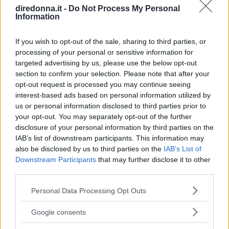
diredonna.it -
Do Not Process My Personal
Information
If you wish to opt-out of the sale, sharing to third parties, or
processing of your personal or sensitive information for
targeted advertising by us, please use the below opt-out
section to confirm your selection. Please note that after your
opt-out request is processed you may continue seeing
interest-based ads based on personal information utilized by
us or personal information disclosed to third parties prior to
your opt-out. You may separately opt-out of the further
disclosure of your personal information by third parties on the
IAB’s list of downstream participants. This information may
also be disclosed by us to third parties on the
IAB’s List of
MAMMA
Downstream Participants
that may further disclose it to other
third parties.
Frasi nascita: le più belle frasi
Please note that this website/app uses one or more Google
Personal Data Processing Opt Outs
per fare gli auguri quando nasce
services and may gather and store information including but
not limited to your visit or usage behaviour. You may click to
un bambino o una bambina
Google consents
grant or deny consent to Google and its third-party tags to