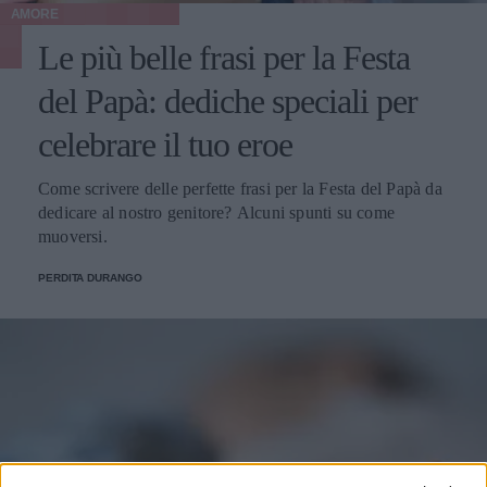
AMORE
Le più belle frasi per la Festa
del Papà: dediche speciali per
celebrare il tuo eroe
Come scrivere delle perfette frasi per la Festa del Papà da
dedicare al nostro genitore? Alcuni spunti su come
muoversi.
PERDITA DURANGO