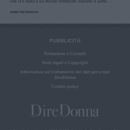
che si è unita a un dolore tremendo: durante il parto
gemellare, uno dei bimbi ha perso la vita. Ora la mamma
EMMA PIETRAROSA
pubblica degli scatti molto teneri e svela il nome della
neonata.
PUBBLICITÀ
Redazione e Contatti
Note legali e Copyright
Informativa sul trattamento dei dati personali
DireDonna
Cookie policy