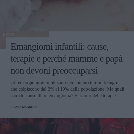
BIMBO
Emangiomi infantili: cause,
terapie e perché mamme e papà
non devoni preoccuparsi
Gli emangiomi infantili sono dei comuni tumori benigni
che colpiscono dal 3% al 10% della popolazione. Ma quali
sono le cause di un emangioma? Esistono delle terapie
apposite? E all'impatto psicologico e alla preoccupazione
ELIANA MAGNOLO
di mamma e papà chi ci pensa? Parliamone insieme.