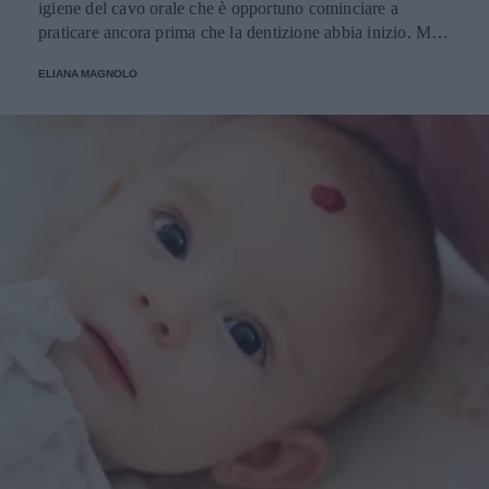
igiene del cavo orale che è opportuno cominciare a
praticare ancora prima che la dentizione abbia inizio. Ma
cosa è meglio? Spazzolino tradizionale o spazzolino
ELIANA MAGNOLO
elettrico? Da quale età?