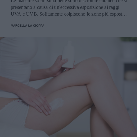
Le macchie solari sulla pelle sono discromie cutanee che si
presentano a causa di un'eccessiva esposizione ai raggi
UVA e UVB. Solitamente colpiscono le zone più esposte,
come viso, schiena, spalle e mani. Scopriamo come
MARCELLA LA CIOPPA
attenuarle e i prodotti migliori per schiarirle.