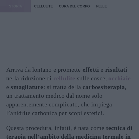
STORIA
CELLULITE
CURA DEL CORPO
PELLE
Arriva da lontano e promette
effetti
e
risultati
nella riduzione di
cellulite
sulle cosce,
occhiaie
e
smagliature
: si tratta della
carbossiterapia
,
un trattamento medico dal nome solo
apparentemente complicato, che impiega
l’anidrite carbonica per scopi estetici.
Questa procedura, infatti, è nata come
tecnica di
terapia nell’ambito della medicina termale in