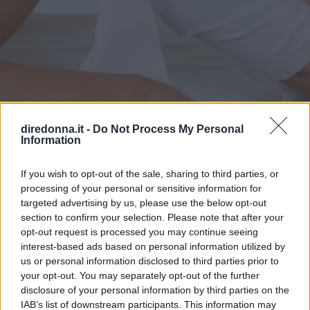
diredonna.it -
Do Not Process My Personal
ESTETICA
Information
Fanghi anticellulite: benefici,
If you wish to opt-out of the sale, sharing to third parties, or
proprietà e come farli a casa
processing of your personal or sensitive information for
targeted advertising by us, please use the below opt-out
section to confirm your selection. Please note that after your
I fanghi anticellulite sono un trattamento estetico molto
opt-out request is processed you may continue seeing
efficace e in grado di migliorare la circolazione,
interest-based ads based on personal information utilized by
contrastare gli inestetismi della cellulite e la ritenzione
us or personal information disclosed to third parties prior to
idrica. Scopriamo i benefici, come applicarli e come farli a
your opt-out. You may separately opt-out of the further
MARCELLA LA CIOPPA
casa.
disclosure of your personal information by third parties on the
IAB’s list of downstream participants. This information may