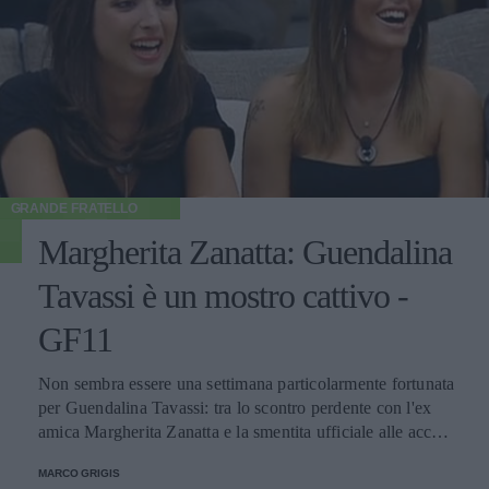
GRANDE FRATELLO
Margherita Zanatta: Guendalina
Tavassi è un mostro cattivo -
GF11
Non sembra essere una settimana particolarmente fortunata
per Guendalina Tavassi: tra lo scontro perdente con l'ex
amica Margherita Zanatta e la smentita ufficiale alle accuse
avanzate alla famiglia di Ferdinando Giordano, la mamma
MARCO GRIGIS
romana sembra essersi spinta fin troppo oltre. Finché ha