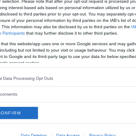
r selection. Please note that after your opt-out request is processed y
o in un ambiente arredato con toni neutri.
eing interest-based ads based on personal information utilized by us or
disclosed to third parties prior to your opt-out. You may separately opt-
i una stanza
. Una maniera facile di
losure of your personal information by third parties on the IAB’s list of
na stanza, o di pareti vicine, è quella di
. This information may also be disclosed by us to third parties on the
IA
Participants
that may further disclose it to other third parties.
ore simili, oppure opere simili per natura,
tto, foto in bianco e nero con foto in bianco
 that this website/app uses one or more Google services and may gath
including but not limited to your visit or usage behaviour. You may click 
naturali di animali, piante o mappe. O
 to Google and its third-party tags to use your data for below specifi
ri è particolarmente vivo e ricco di colori,
ogle consent section.
i toni neutri. Infine, uno schema di bianchi e
tta.
l Data Processing Opt Outs
e raggruppare i quadri? Ci sono dei modi
consents
e parenti, per esempio utilizzando tre grandi
, oppure due quadri simili con uno specchio
CONFIRM
e si abbineranno bene un quadro dai colori
 neutri o in bianco e nero; quadri dalle
bianco e nero. Per rafforzare l’impatto di un
Data Deletion
Data Access
Privacy Policy