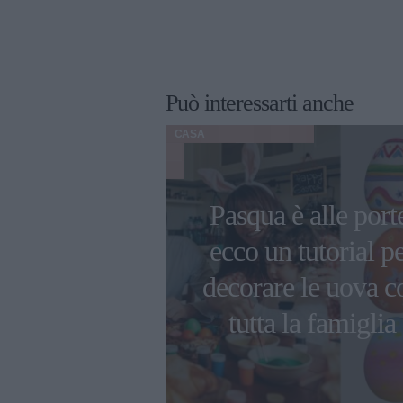
Può interessarti anche
CASA
e per il
Pasqua è alle port
o: 5 trend da
ecco un tutorial p
per scegliere
decorare le uova c
le giuste
tutta la famiglia