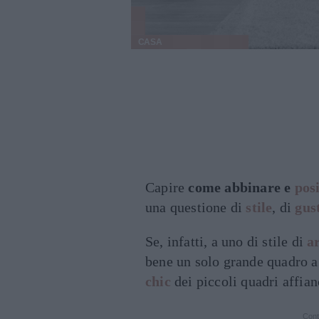
CASA
Capire
come abbinare e
pos
una questione di
stile
, di
gus
Se, infatti, a uno di stile di
a
bene un solo grande quadro a
chic
dei piccoli quadri affia
Cont