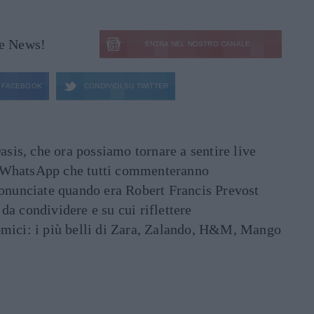
le News!
ENTRA NEL NOSTRO CANALE
FACEBOOK
CONDIVIDI SU
TWITTER
asis, che ora possiamo tornare a sentire live
ati WhatsApp che tutti commenteranno
ronunciate quando era Robert Francis Prevost
e da condividere e su cui riflettere
mici: i più belli di Zara, Zalando, H&M, Mango