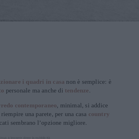
izionare i quadri in casa
non è semplice: è
to
personale ma anche di
tendenze
.
rredo contemporaneo
, minimal, si addice
 riempire una parete, per una casa
country
ncati sembrano l’opzione migliore.
inua a leggere dopo la pubblicità