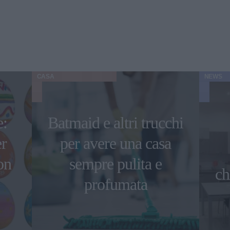
CASA
NEWS
e:
Batmaid e altri trucchi
er
per avere una casa
on
sempre pulita e
ch
profumata