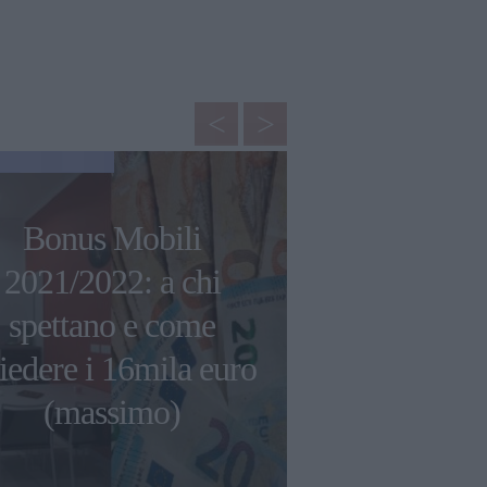
NEWS
Bonus Mobili
2021/2022: a chi
Ariana Gra
spettano e come
casa: 14 mi
iedere i 16mila euro
dollari pe
(massimo)