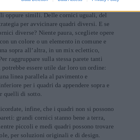
o e nero, queste potranno essere appese tutte
li oppure simili. Delle cornici uguali, del
trategia per avvicinare quadri diversi. E se
rnici diverse? Niente paura, scegliete opere
) con un colore o un elemento in comune e
una sopra all’altra, in un mix eclettico,
Per raggruppare sulla stessa parete tanti
, potrebbe essere utile dar loro un ordine:
una linea parallela al pavimento e
inferiore per i quadri da appendere sopra e
 quelli di sotto.
Ricordate, infine, che i quadri non si possono
areti: grandi cornici stanno bene a terra,
entre piccoli e medi quadri possono trovare
le, per soluzioni originali e di design.