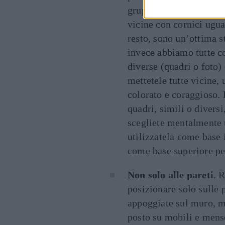
gruppo di foto in bianc
vicine con cornici ugua
resto, sono un’ottima s
invece abbiamo tutte co
diverse (quadri o foto
mettetele tutte vicine, 
colorato e coraggioso. 
quadri, simili o diversi
scegliete mentalmente 
utilizzatela come base 
come base superiore per
Non solo alle pareti
. 
posizionare solo sulle p
appoggiate sul muro, m
posto su mobili e menso