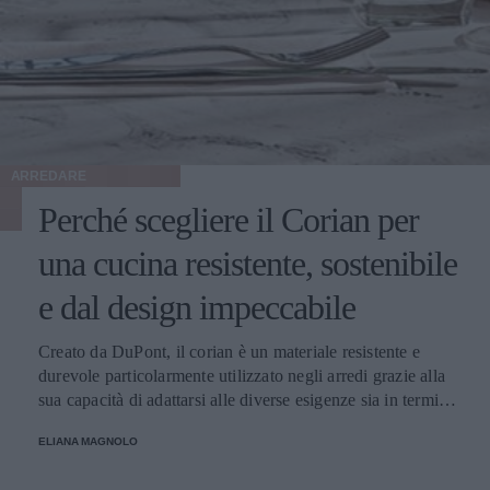
ARREDARE
Perché scegliere il Corian per
una cucina resistente, sostenibile
e dal design impeccabile
Creato da DuPont, il corian è un materiale resistente e
durevole particolarmente utilizzato negli arredi grazie alla
sua capacità di adattarsi alle diverse esigenze sia in termini
di colori che di forma. Facile da pulire e durevole: ecco
ELIANA MAGNOLO
perché è adatto alla cucina di casa!