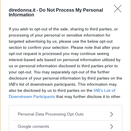
diredonna.it -
Do Not Process My Personal
Information
If you wish to opt-out of the sale, sharing to third parties, or
processing of your personal or sensitive information for
targeted advertising by us, please use the below opt-out
section to confirm your selection. Please note that after your
opt-out request is processed you may continue seeing
interest-based ads based on personal information utilized by
us or personal information disclosed to third parties prior to
your opt-out. You may separately opt-out of the further
disclosure of your personal information by third parties on the
IAB’s list of downstream participants. This information may
CASA
also be disclosed by us to third parties on the
IAB’s List of
Downstream Participants
that may further disclose it to other
Casa sicura: consigli utili per la
third parties.
tranquillità di tutta la famiglia
Please note that this website/app uses one or more Google
Personal Data Processing Opt Outs
services and may gather and store information including but
Ci sono alcuni accorgimenti che possono farci sentire
not limited to your visit or usage behaviour. You may click to
Google consents