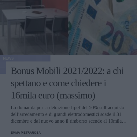
NEWS
Bonus Mobili 2021/2022: a chi
spettano e come chiedere i
16mila euro (massimo)
La domanda per la detrazione Irpef del 50% sull’acquisto
dell’arredamento e di grandi elettrodomestici scade il 31
dicembre e dal nuovo anno il rimborso scende al 10mila
euro. Ecco una mini guida su come ottenere le
EMMA PIETRAROSA
agevolazioni.