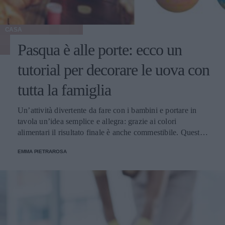
CASA
Pasqua è alle porte: ecco un
tutorial per decorare le uova con
tutta la famiglia
Un’attività divertente da fare con i bambini e portare in
tavola un’idea semplice e allegra: grazie ai colori
alimentari il risultato finale è anche commestibile. Questa è
una tradizione che ha radici molto lontane ma che ancora
EMMA PIETRAROSA
oggi è molto sentita.