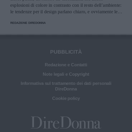
esplosioni di colore in contrasto con il resto dell’ambiente:
le tendenze per il design parlano chiaro, e ovviamente le
sedie non fanno eccezione. Ma come scegliere quelle più
REDAZIONE DIREDONNA
adatte allo spazio e allo stile del soggiorno?
PUBBLICITÀ
Redazione e Contatti
Note legali e Copyright
Informativa sul trattamento dei dati personali
DireDonna
Cookie policy