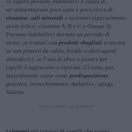
«
I capelli possono indebolirsi a causa di
un’alimentazione poco sana e poco ricca di
vitamine
,
sali minerali
e nutrienti (specialmente
acido folico, vitamina A, B e C o Omega 3).
Possono indebolirsi durante un periodo di
stress, se trattati con
prodotti sbagliati
o ancora
se non protetti da caldo, freddo o altri agenti
atmosferici, se l’uso di phon e piastre per
capelli è aggressivo o ripetuto. Ci sono, poi,
naturalmente cause come
predisposizione
genetica, invecchiamento, malattie
», spiega
Valerio.
Continua a leggere dopo la pubblicità
I
sintomi
più comuni di capelli che vanno