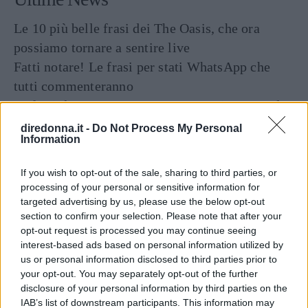
Le 10 più belle frasi dei The Oasis, che ora
possiamo tornare a sentire live
Fatti notare! Le frasi per stati WhatsApp che
tutti commenteranno
11 frasi di Papa Leone XIV, pronunciate quando
era Robert Francis Prevost
diredonna.it -
Do Not Process My Personal
Information
Frasi sulla libertà: le più belle da condividere e
su cui riflettere
If you wish to opt-out of the sale, sharing to third parties, or
Tailleur cerimonia 2025 economici: i più belli di
processing of your personal or sensitive information for
Zara, Zalando, H&M, Mango e altri
targeted advertising by us, please use the below opt-out
section to confirm your selection. Please note that after your
opt-out request is processed you may continue seeing
interest-based ads based on personal information utilized by
us or personal information disclosed to third parties prior to
your opt-out. You may separately opt-out of the further
disclosure of your personal information by third parties on the
IAB’s list of downstream participants. This information may