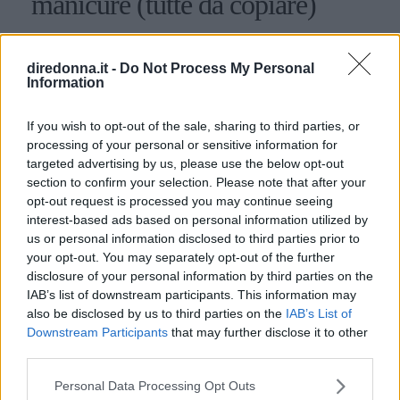
manicure (tutte da copiare)
Colori gentili ma vivaci anche per la nude manicure (che
diventa colorata) e per la nuova french manicure
diredonna.it -
Do Not Process My Personal
completamente reinventata. Una perfetta celebrazione della
Information
natura che prende ispirazione dai fiori
STEFANIA CICIRELLO
If you wish to opt-out of the sale, sharing to third parties, or
processing of your personal or sensitive information for
targeted advertising by us, please use the below opt-out
section to confirm your selection. Please note that after your
opt-out request is processed you may continue seeing
interest-based ads based on personal information utilized by
us or personal information disclosed to third parties prior to
your opt-out. You may separately opt-out of the further
disclosure of your personal information by third parties on the
IAB’s list of downstream participants. This information may
also be disclosed by us to third parties on the
IAB’s List of
Downstream Participants
that may further disclose it to other
third parties.
Please note that this website/app uses one or more Google
Personal Data Processing Opt Outs