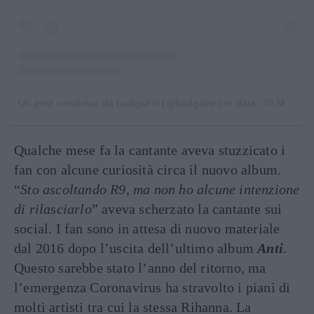
Un post condiviso da badgalriri (@badgalriri)
in data:
30 Mar 2020 alle ore 1:14 PDT
Qualche mese fa la cantante aveva stuzzicato i
fan con alcune curiosità circa il nuovo album.
“
Sto ascoltando R9, ma non ho alcune intenzione
di rilasciarlo
” aveva scherzato la cantante sui
social. I fan sono in attesa di nuovo materiale
dal 2016 dopo l’uscita dell’ultimo album
Anti
.
Questo sarebbe stato l’anno del ritorno, ma
l’emergenza Coronavirus ha stravolto i piani di
molti artisti tra cui la stessa Rihanna. La