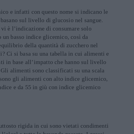
mico e infatti con questo nome si indicano le
 basano sul livello di glucosio nel sangue.
 vi è l’indicazione di consumare solo
 un basso indice glicemico, così da
quilibrio della quantità di zucchero nel
? Ci si basa su una tabella in cui alimenti e
ti in base all’impatto che hanno sul livello
 Gli alimenti sono classificati su una scala
 sono gli alimenti con alto indice glicemico,
dice e da 55 in giù con indice glicemico
iuttosto rigida in cui sono vietati condimenti
l’alcol e tutte le bevande gassate. I grassi