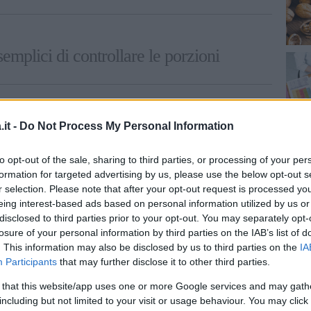
emplici di controllare le porzioni
chiedono di pesare gli
it -
Do Not Process My Personal Information
to opt-out of the sale, sharing to third parties, or processing of your per
formation for targeted advertising by us, please use the below opt-out s
r selection. Please note that after your opt-out request is processed y
eing interest-based ads based on personal information utilized by us or
 stesso si tratta di un regime alimentare
disclosed to third parties prior to your opt-out. You may separately opt-
losure of your personal information by third parties on the IAB’s list of
 proprio di ciascuna persona, che può essere
. This information may also be disclosed by us to third parties on the
IA
 Tra i vantaggi di questo tipo di dieta, gli
Participants
that may further disclose it to other third parties.
po oltre che veloci. Si stima infatti che con
 that this website/app uses one or more Google services and may gath
i possano perdere anche 10 kg in due
including but not limited to your visit or usage behaviour. You may click 