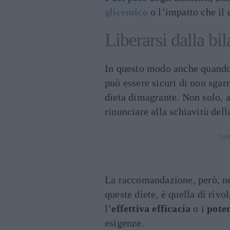
glicemico
o l’impatto che il 
Liberarsi dalla bil
In questo modo anche quando 
può essere sicuri di non sgar
dieta dimagrante. Non solo, 
rinunciare alla schiavitù dell
Cont
La raccomandazione, però, nel
queste diete, è quella di riv
l’
effettiva efficacia
o i
poten
esigenze.