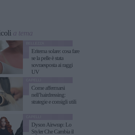
icoli
a tema
BELLEZZA
Eritema solare: cosa fare
se la pelle è stata
sovraesposta ai raggi
UV
CAPELLI
Come affermarsi
nell’hairdressing:
strategie e consigli utili
CAPELLI
Dyson Airwrap: Lo
Styler Che Cambia il