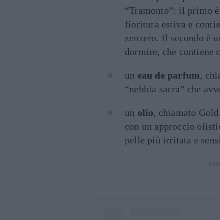
“Tramonto”: il primo è 
fioritura estiva e conti
zenzero. Il secondo è u
dormire, che contiene c
un
eau de parfum
, ch
“nebbia sacra” che avvo
un
olio
, chiamato Gold 
con un approccio olisti
pelle più irritata e sens
Cont