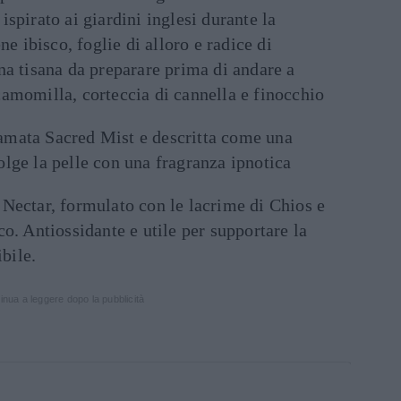
ispirato ai giardini inglesi durante la
ene ibisco, foglie di alloro e radice di
na tisana da preparare prima di andare a
amomilla, corteccia di cannella e finocchio
iamata Sacred Mist e descritta come una
lge la pelle con una fragranza ipnotica
Nectar, formulato con le lacrime di Chios e
co. Antiossidante e utile per supportare la
ibile.
inua a leggere dopo la pubblicità