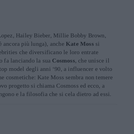
Lopez, Hailey Bieber, Millie Bobby Brown,
è ancora più lunga), anche
Kate Moss
si
brities che diversificano le loro entrate
lo fa lanciando la sua
Cosmoss
, che unisce il
top model degli anni ‘90, a influencer e volto
e cosmetiche: Kate Moss sembra non temere
uovo progetto si chiama Cosmoss ed ecco, a
gono e la filosofia che si cela dietro ad essi.