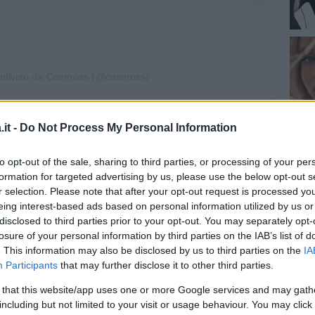
ndiviso da Cosmoss (@cosmoss)
i della linea di Kate Moss
it -
Do Not Process My Personal Information
to opt-out of the sale, sharing to third parties, or processing of your per
 pandemia che ha bloccato il mondo intero per
formation for targeted advertising by us, please use the below opt-out s
oss
vuole così celebrare proprio la vita che
r selection. Please note that after your opt-out request is processed y
itmi naturali, e che si riscopre attraverso la
eing interest-based ads based on personal information utilized by us or
disclosed to third parties prior to your opt-out. You may separately opt-
tivi selezionati per le formule dei prodotti ci
losure of your personal information by third parties on the IAB’s list of
muschio, rosa canina e altre essenze botaniche.
. This information may also be disclosed by us to third parties on the
IA
Participants
that may further disclose it to other third parties.
inua a leggere dopo la pubblicità
 that this website/app uses one or more Google services and may gath
including but not limited to your visit or usage behaviour. You may click 