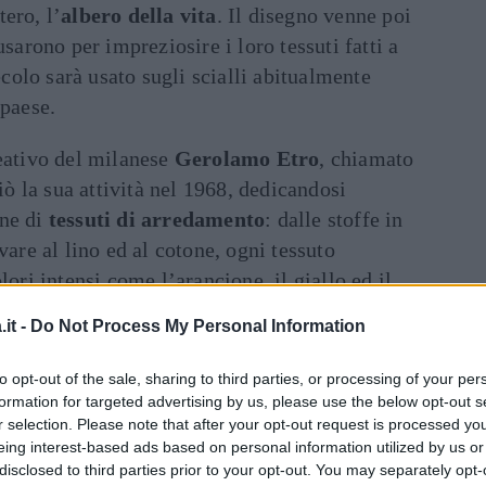
ero, l’
albero della vita
. Il disegno venne poi
usarono per impreziosire i loro tessuti fatti a
olo sarà usato sugli scialli abitualmente
 paese.
reativo del milanese
Gerolamo Etro
, chiamato
 la sua attività nel 1968, dedicandosi
one di
tessuti di arredamento
: dalle stoffe in
vare al lino ed al cotone, ogni tessuto
lori intensi come l’arancione, il giallo ed il
e la casa. Il paisley, poi, cambiò il modo di
it -
Do Not Process My Personal Information
tti creati dallo stesso Gimmo.
to opt-out of the sale, sharing to third parties, or processing of your per
Art
inua a leggere dopo la pubblicità
formation for targeted advertising by us, please use the below opt-out s
r selection. Please note that after your opt-out request is processed y
eing interest-based ads based on personal information utilized by us or
disclosed to third parties prior to your opt-out. You may separately opt-
 sciarpe e cravatte raggiunsero l’apice negli