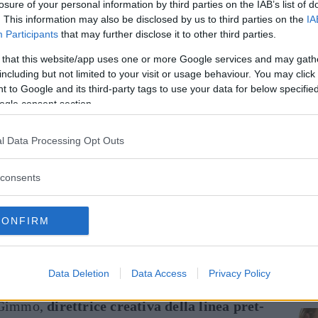
losure of your personal information by third parties on the IAB’s list of
la prima (e memorabile) collezione di borse,
. This information may also be disclosed by us to third parties on the
IA
Participants
that may further disclose it to other third parties.
 segnare l’
ascesa del marchio
, fino a
tatus symbol
: l’esclusivo jacquard a disegno
 that this website/app uses one or more Google services and may gath
including but not limited to your visit or usage behaviour. You may click 
cedimento di plastificazione fu in grado di
 to Google and its third-party tags to use your data for below specifi
nne, che lo scelsero anche per portafogli,
ogle consent section.
se.
l Data Processing Opt Outs
decennio precedente Etro, negli
Anni ’90
, fece
pret-à-porter
che, ancora oggi, è fonte di
consents
a ventata di colore e di morbidezza portata
fine del decennio, di aprire store in giro per il
CONFIRM
ncetto brioso di bellezza e di moda in ogni
Data Deletion
Data Access
Privacy Policy
 come lo sono sempre state, fonte stilistica
i Gimmo,
direttrice creativa della linea pret-