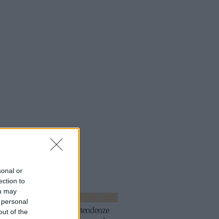
sonal or
icoli
a tema
ection to
ou may
BORSE
 personal
Borse: 5 tendenze
out of the