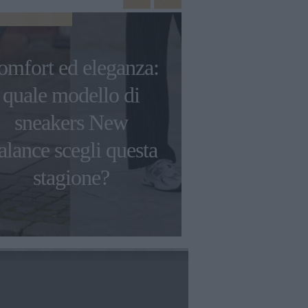
BORSE
omfort ed eleganza:
Stile e funz
quale modello di
come scegl
sneakers New
borsa da
alance scegli questa
classica 
stagione?
temp