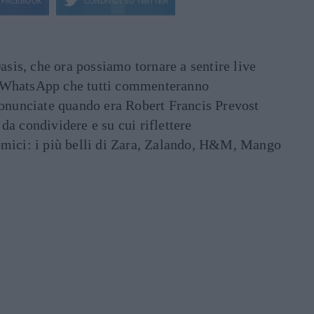
FACEBOOK
CONDIVIDI SU
TWITTER
asis, che ora possiamo tornare a sentire live
ati WhatsApp che tutti commenteranno
ronunciate quando era Robert Francis Prevost
e da condividere e su cui riflettere
mici: i più belli di Zara, Zalando, H&M, Mango