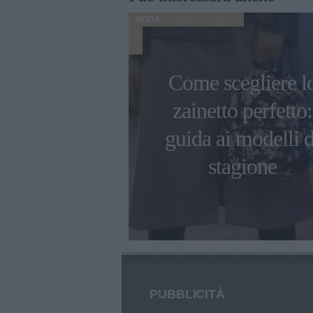
MODA
Come scegliere l
nze di borse
zainetto perfetto:
anno ovunque
guida ai modelli d
ta stagione!
stagione
PUBBLICITÀ