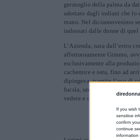
germoglio della palma da datt
adottato dagli indiani che lo 
mano. Nel diciannovesimo sec
indossati dalle donne di quel
L’Azienda, nata dall’estro c
affettuosamente Gimmo, avviò
esclusivamente alla produzi
cachemire e seta, fino ad arri
dipingeva, tramite l’uso di co
fucsia, un’idea nuova di viver
diredonna.
vedere e di concepire i prodo
If you wish 
Cont
sensitive in
confirm you
continue se
information 
I primi esperimenti tessili su