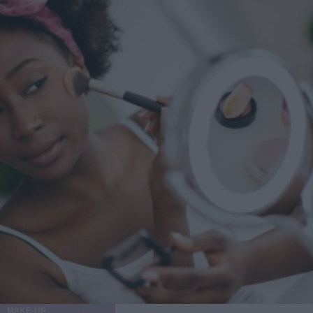
momento giusto per affidarsi a un Ozempic Makeover?
Levine suggerisce massima cautela in merito: "Dico spesso
ai miei pazienti che per ottenere il massimo da un
intervento, è necessario rallentare. Se il paziente perde altri
10-15 chili dopo la procedura, il risultato potrebbe non
essere ottimale". L'ideale, quindi, sarebbe raggiungere e
mantenere un peso stabile, prima di decidere di sottoporsi a
qualunque tipo di intervento estetico.
MAKE-UP