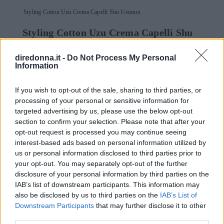
Styling Cotton Uzu Crema Capelli Shu Uemura
Styling Cotton Uzu Crema Capelli Shu
Uemura
. Una cera dall’effetto flessibile, da
diredonna.it -
Do Not Process My Personal
applicare su capelli tamponati o asciutti.
Information
Permette un finish leggero e dà corpo alla
fibra, per un risultato morbido e controllato.
If you wish to opt-out of the sale, sharing to third parties, or
processing of your personal or sensitive information for
targeted advertising by us, please use the below opt-out
section to confirm your selection. Please note that after your
Seguici anche su Google News!
opt-out request is processed you may continue seeing
interest-based ads based on personal information utilized by
ENTRA NEL NOSTRO CANALE
us or personal information disclosed to third parties prior to
your opt-out. You may separately opt-out of the further
disclosure of your personal information by third parties on the
CONDIVIDI SU
CONDIVIDI SU
CONDIVIDI SU
FACEBOOK
TWITTER
WHATSAPP
IAB’s list of downstream participants. This information may
also be disclosed by us to third parties on the
IAB’s List of
Ultime News
Downstream Participants
that may further disclose it to other
third parties.