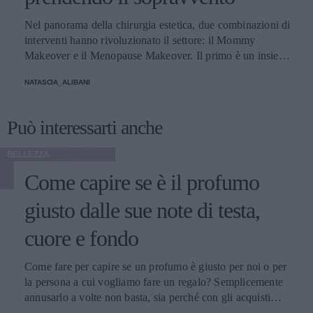
Nel panorama della chirurgia estetica, due combinazioni di
interventi hanno rivoluzionato il settore: il Mommy
Makeover e il Menopause Makeover. Il primo è un insieme
di interventi di chirurgia estetica progettati per aiutare le
NATASCIA_ALIBANI
donne a recuperare la forma fisica e l'aspetto che avevano
prima della gravidanza, o per migliorare alcune aree del
corpo che possono essere cambiate durante la maternità,
Può interessarti anche
soprattutto addome, seno e altre aree soggette a
rilassamento cutaneo o perdita di tono. Il secondo, invece,
BELLEZZA
è scelto dalle donne che sono entrate in menopausa. Oggi,
Come capire se è il profumo
a questi si aggiunge a questa élite una terza opzione
emergente che punta a ripristinare il volume e contrastare
giusto dalle sue note di testa,
l'invecchiamento, distinguendosi per la sua unicità, il
cosiddetto Ozempic Makeover, che segue il grande
cuore e fondo
successo che il farmaco, inizialmente pensato per i pazienti
con diabete di tipo 2, ha riscosso negli ultimi tempi anche
Come fare per capire se un profumo è giusto per noi o per
fra molte celebrità di Hollywood - con conseguenti,
la persona a cui vogliamo fare un regalo? Semplicemente
inevitabili polemiche - per la sua grande capacità di
annusarlo a volte non basta, sia perché con gli acquisti
accelerare la perdita di peso. Secondo il chirurgo plastico
online non si può fare, sia perché un’annusata veloce non