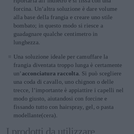
riportarla all’indietro e si fissa con una
forcina. Un’altra soluzione è dare volume
alla base della frangia e creare uno stile
bombato; in questo modo si riesce a
guadagnare qualche centimetro in
lunghezza.
Una soluzione ideale per camuffare la
frangia diventata troppo lunga è certamente
un’
acconciatura raccolta
. Si può scegliere
una coda di cavallo, uno chignon o delle
trecce, l’importante è appiattire i capelli nel
modo giusto, aiutandosi con forcine e
fissando tutto con hairspray, gel, o pasta
modellante(cera).
I prodotti da utilizzare