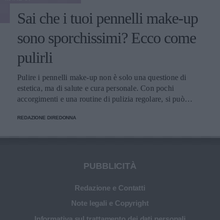
Sai che i tuoi pennelli make-up
sono sporchissimi? Ecco come
pulirli
Pulire i pennelli make-up non è solo una questione di
estetica, ma di salute e cura personale. Con pochi
accorgimenti e una routine di pulizia regolare, si può
migliorare l’applicazione del trucco, mantenere una pelle
REDAZIONE DIREDONNA
più sana e prolungare la vita dei preziosi strumenti di
bellezza.
PUBBLICITÀ
Redazione e Contatti
Note legali e Copyright
Informativa sul trattamento dei dati personali