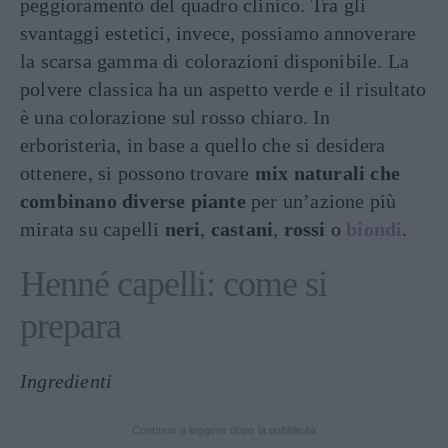
peggioramento del quadro clinico. Tra gli
svantaggi estetici, invece, possiamo annoverare
la scarsa gamma di colorazioni disponibile. La
polvere classica ha un aspetto verde e il risultato
è una colorazione sul rosso chiaro. In
erboristeria, in base a quello che si desidera
ottenere, si possono trovare
mix naturali che
combinano diverse piante
per un’azione più
mirata su capelli
neri
,
castani
,
rossi
o
biondi
.
Henné capelli: come si
prepara
Ingredienti
Continua a leggere dopo la pubblicità