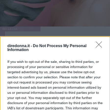
BELLEZZA
Idratazione al naturale: i
diredonna.it -
Do Not Process My Personal
consigli per una pelle perfetta
Information
Gli ingredienti naturali e le certificazioni dei brand bio:
If you wish to opt-out of the sale, sharing to third parties, or
tutto quello che c’è da sapere per un’idratazione al naturale
processing of your personal or sensitive information for
targeted advertising by us, please use the below opt-out
ELEONORA D'UFFIZI
section to confirm your selection. Please note that after your
opt-out request is processed you may continue seeing
interest-based ads based on personal information utilized by
us or personal information disclosed to third parties prior to
your opt-out. You may separately opt-out of the further
disclosure of your personal information by third parties on the
IAB’s list of downstream participants. This information may