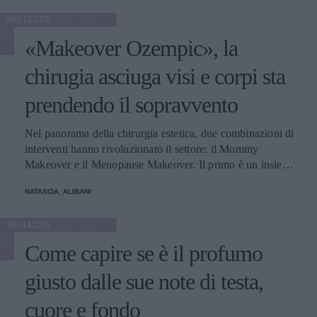
BELLEZZA
«Makeover Ozempic», la
chirugia asciuga visi e corpi sta
prendendo il sopravvento
Nel panorama della chirurgia estetica, due combinazioni di
interventi hanno rivoluzionato il settore: il Mommy
Makeover e il Menopause Makeover. Il primo è un insieme
di interventi di chirurgia estetica progettati per aiutare le
NATASCIA_ALIBANI
donne a recuperare la forma fisica e l'aspetto che avevano
prima della gravidanza, o per migliorare alcune aree del
BELLEZZA
corpo che possono essere cambiate durante la maternità,
soprattutto addome, seno e altre aree soggette a
Come capire se è il profumo
rilassamento cutaneo o perdita di tono. Il secondo, invece,
è scelto dalle donne che sono entrate in menopausa. Oggi,
giusto dalle sue note di testa,
a questi si aggiunge a questa élite una terza opzione
cuore e fondo
emergente che punta a ripristinare il volume e contrastare