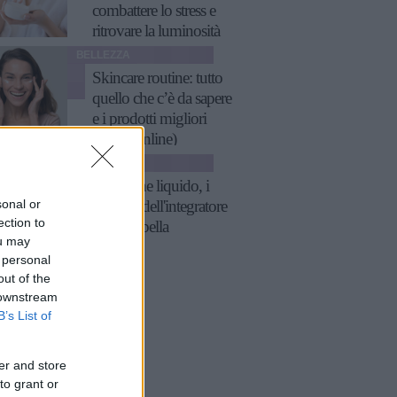
combattere lo stress e
ritrovare la luminosità
BELLEZZA
Skincare routine: tutto
quello che c’è da sapere
e i prodotti migliori
(anche online)
BELLEZZA
Collagene liquido, i
sonal or
benefici dell'integratore
ection to
che ti fa bella
ou may
 personal
out of the
 downstream
B’s List of
er and store
to grant or