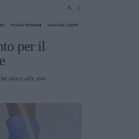
RNO
FRASI E AFORISMI
CURA DEL CORPO
to per il
e
he piace alle star