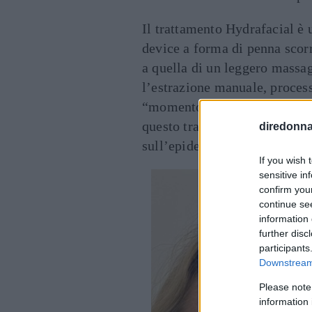
Il trattamento Hydrafacial 
device a forma di penna scorr
a quella di un leggero massa
l’estrazione manuale, processi
“momento di relax”, è ancora 
questo trattamento che porta 
diredonna.
sull’epidermide con sistemi a
If you wish 
sensitive in
confirm you
continue se
information 
further disc
participants
Downstream 
Please note
information 