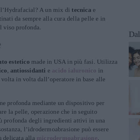
ell’Hydrafacial? A un mix di
tecnica
e
inati da sempre alla cura della pelle e in
el viso profonda.
Dal
è
to estetico
made in USA in più fasi. Utilizza
ico
,
antiossidanti
e
acido ialuronico
in
 volta in volta dall’operatore in base alle
ne profonda mediante un dispositivo per
are la pelle, operazione che in seguito
 profonda degli ingredienti attivi in una
sostanza, l’idrodermoabrasione può essere
ù delicata alla
microdermoabrasione
.