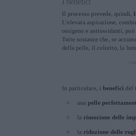
I benefici
Il processo prevede, quindi,
L’elevata aspirazione, combi
ossigeno e antiossidanti, può
Tutte sostanze che, se accum
della pelle, il colorito, la lu
Cont
In particolare, i
benefici
del 
una
pelle perfettamen
la
rimozione delle im
la
riduzione delle rugh