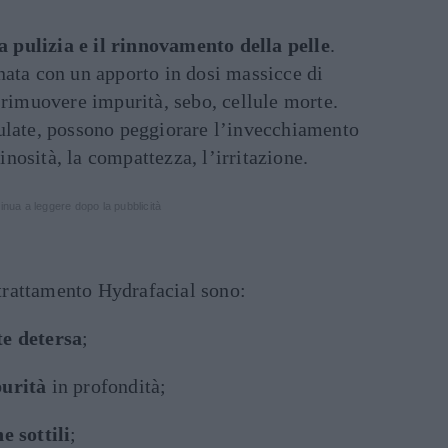
la pulizia e il rinnovamento della pelle
.
nata con un apporto in dosi massicce di
 rimuovere impurità, sebo, cellule morte.
ulate, possono peggiorare l’invecchiamento
minosità, la compattezza, l’irritazione.
inua a leggere dopo la pubblicità
trattamento Hydrafacial sono:
te detersa
;
purità
in profondità;
e sottili
;