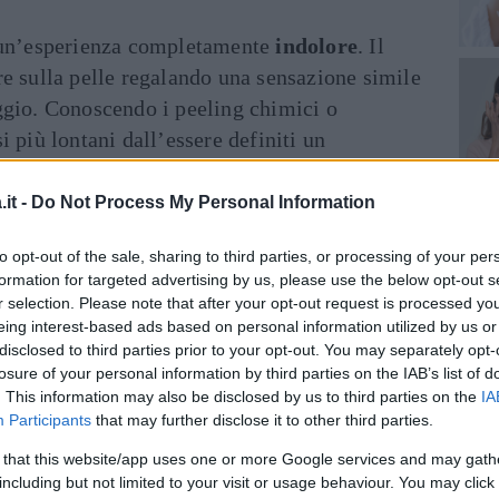
è un’esperienza completamente
indolore
. Il
e sulla pelle regalando una sensazione simile
ggio. Conoscendo i peeling chimici o
 più lontani dall’essere definiti un
più facile capire i motivi del successo di
grandi benefici senza “infierire”
it -
Do Not Process My Personal Information
ggressivi e fastidiosi.
to opt-out of the sale, sharing to third parties, or processing of your per
formation for targeted advertising by us, please use the below opt-out s
r selection. Please note that after your opt-out request is processed y
eing interest-based ads based on personal information utilized by us or
disclosed to third parties prior to your opt-out. You may separately opt-
losure of your personal information by third parties on the IAB’s list of
. This information may also be disclosed by us to third parties on the
IA
Participants
that may further disclose it to other third parties.
 that this website/app uses one or more Google services and may gath
including but not limited to your visit or usage behaviour. You may click 