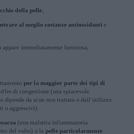
chie della pelle
;
netrare al meglio sostanze antiossidanti
e
rsa appare immediatamente luminosa,
rattamento
per la maggior parte dei tipi di
 soffre di congestione (una spiacevole
 dipende da acne non trattata o dall’utilizzo
ti o aggressivi).
osacea
(una malattia infiammatoria
nto del volto) o la
pelle particolarmente