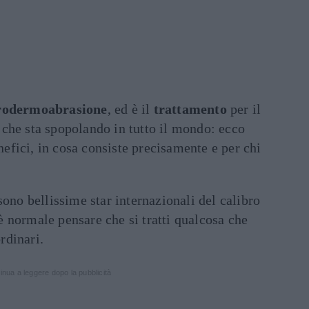
rodermoabrasione
, ed è il
trattamento
per il
che sta spopolando in tutto il mondo: ecco
enefici, in cosa consiste precisamente e per chi
sono bellissime star internazionali del calibro
 è normale pensare che si tratti qualcosa che
ordinari.
inua a leggere dopo la pubblicità