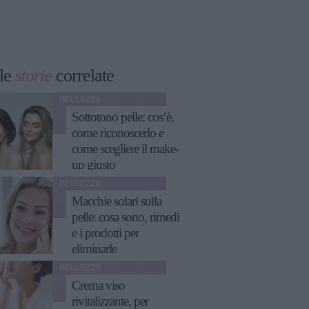
le
storie
correlate
BELLEZZA
Sottotono pelle: cos’è,
come riconoscerlo e
come scegliere il make-
up giusto
BELLEZZA
Macchie solari sulla
pelle: cosa sono, rimedi
e i prodotti per
eliminarle
BELLEZZA
Crema viso
rivitalizzante, per