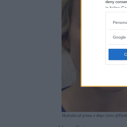
deny consent
in below Go
Persona
Google 
Hydrafacial prima e dopo (foto @Hydr