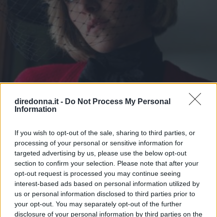
diredonna.it -
Do Not Process My Personal
Information
CINEMA
Spencer, il film su Lady D in
If you wish to opt-out of the sale, sharing to third parties, or
processing of your personal or sensitive information for
anteprima a Venezia 78?
targeted advertising by us, please use the below opt-out
section to confirm your selection. Please note that after your
Secondo Variety la pellicola biografica sulla principessa
opt-out request is processed you may continue seeing
triste sarà presentata in anteprima mondiale a Venezia 78.
interest-based ads based on personal information utilized by
us or personal information disclosed to third parties prior to
EMMA PIETRAROSA
your opt-out. You may separately opt-out of the further
disclosure of your personal information by third parties on the