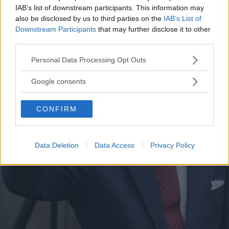
IAB’s list of downstream participants. This information may
also be disclosed by us to third parties on the
IAB’s List of
Downstream Participants
that may further disclose it to other
third parties.
Please note that this website/app uses one or more Google
Personal Data Processing Opt Outs
services and may gather and store information including but
not limited to your visit or usage behaviour. You may click to
Google consents
grant or deny consent to Google and its third-party tags to
use your data for below specified purposes in below Google
CONFIRM
consent section.
Data Deletion
Data Access
Privacy Policy