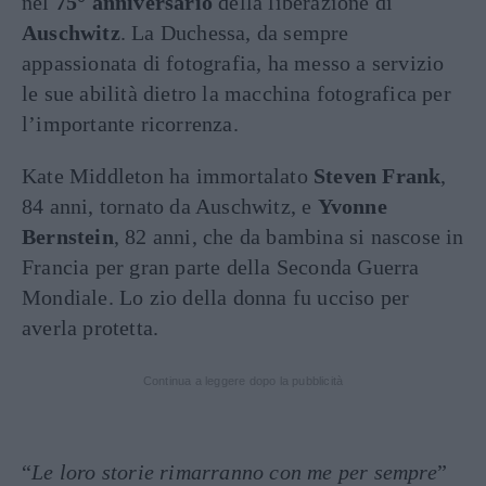
nel
75° anniversario
della liberazione di
Auschwitz
. La Duchessa, da sempre
appassionata di fotografia, ha messo a servizio
le sue abilità dietro la macchina fotografica per
l’importante ricorrenza.
Kate Middleton ha immortalato
Steven Frank
,
84 anni, tornato da Auschwitz, e
Yvonne
Bernstein
, 82 anni, che da bambina si nascose in
Francia per gran parte della Seconda Guerra
Mondiale. Lo zio della donna fu ucciso per
averla protetta.
Continua a leggere dopo la pubblicità
“
Le loro storie rimarranno con me per sempre
”