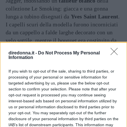
Jagger, indossando un
tailleur bianco
della
collezione Le Smoking: giacca e una gonna
lunga a tubino disegnati da
Yves Saint Laurent
.
I capelli scuri della modella furono incorniciati
da un cappello a falde larghe decorato con un
velo sottile, mentre il bouquet era costituito da
un bracciale di orchidee bianche.
diredonna.it -
Do Not Process My Personal
Information
Il minidress per le nozze di
If you wish to opt-out of the sale, sharing to third parties, or
Sharon Tate
processing of your personal or sensitive information for
targeted advertising by us, please use the below opt-out
section to confirm your selection. Please note that after your
opt-out request is processed you may continue seeing
interest-based ads based on personal information utilized by
us or personal information disclosed to third parties prior to
your opt-out. You may separately opt-out of the further
disclosure of your personal information by third parties on the
IAB’s list of downstream participants. This information may