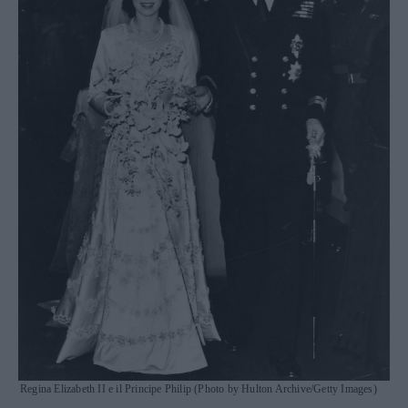
Regina Elizabeth II e il Principe Philip (Photo by Hulton Archive/Getty Images)