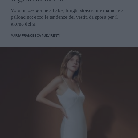
Voluminose gonne a balze, lunghi strascichi e maniche a
palloncino: ecco le tendenze dei vestiti da sposa per il
giorno del sì
MARTA FRANCESCA PULVIRENTI