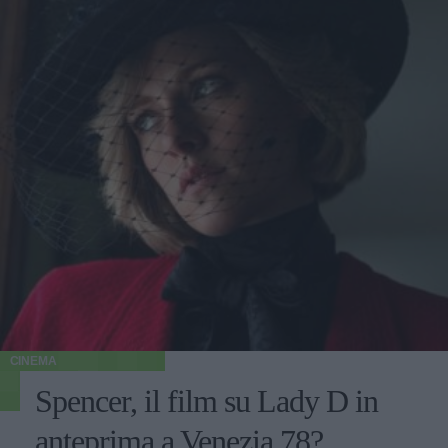
CINEMA
Spencer, il film su Lady D in
anteprima a Venezia 78?