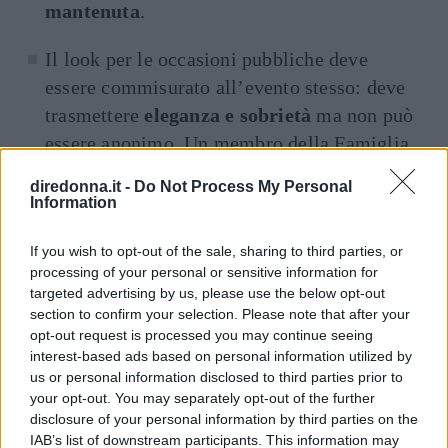
mantenuta
.
Il look per le occasioni pubbliche deve
essere commisurato all’evento stesso: deve
trasmettere
eleganza e sobrietà
ma non può
essere anonimo. Un membro della Famiglia
Reale deve sempre distinguersi e la Regina
diredonna.it -
Do Not Process My Personal
o il Re, più di tutti.
Information
A tavola, in presenza della Regina o del Re
If you wish to opt-out of the sale, sharing to third parties, or
processing of your personal or sensitive information for
si può continuare a mangiare solo fino a
targeted advertising by us, please use the below opt-out
quando lo fa la Regina, non appena questa
section to confirm your selection. Please note that after your
smette tutti i commensali si interrompono.
opt-out request is processed you may continue seeing
interest-based ads based on personal information utilized by
Inoltre, a tavola sono
vietati tutti i mitili
:
us or personal information disclosed to third parties prior to
più per ragioni sanitarie legate allo storico
your opt-out. You may separately opt-out of the further
cerimoniale che per diffidenza verso la
disclosure of your personal information by third parties on the
IAB’s list of downstream participants. This information may
mitilicoltura attuale.