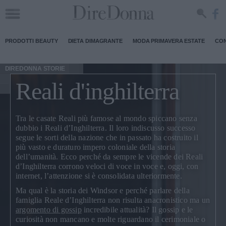
PRODOTTI BEAUTY
DIETA DIMAGRANTE
MODA PRIMAVERA ESTATE
CON
DIREDONNA STORIE
Reali d'inghilterra
Tra le casate Reali più famose al mondo spiccano senza
dubbio i
Reali d’Inghilterra
. Il loro indiscusso successo
segue le sorti della nazione che in passato ha costruito il
più vasto e duraturo impero coloniale della storia
dell’umanità. Ecco perché da sempre le vicende dei Reali
d’Inghilterra corrono veloci di voce in voce e, oggi, con
internet, l’attenzione si è consolidata ulteriormente.
Ma qual è la
storia dei Windsor
e perché parlare della
famiglia Reale d’Inghilterra non risulta anacronistico ma un
argomento di gossip
incredibile attualità? Il gossip e le
curiosità non mancano e molte riguardano il cerimoniale o