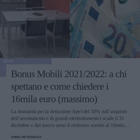
NEWS
Bonus Mobili 2021/2022: a chi
spettano e come chiedere i
16mila euro (massimo)
La domanda per la detrazione Irpef del 50% sull’acquisto
dell’arredamento e di grandi elettrodomestici scade il 31
dicembre e dal nuovo anno il rimborso scende al 10mila
euro. Ecco una mini guida su come ottenere le
EMMA PIETRAROSA
agevolazioni.