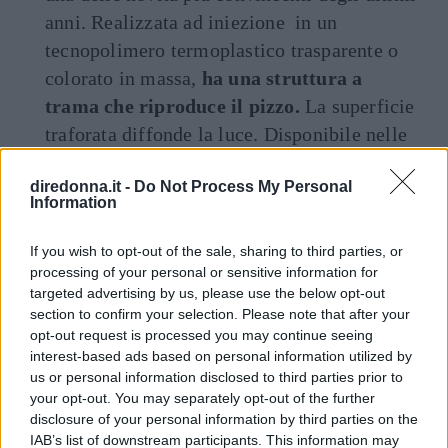
anni. Realizzata ad iniezione in un
tecnopolimero termoplastico trasparente o
colorato in massa,
ha una struttura a
trama che riproduce il pizzo.
La superficie
traforata diffonde la luce. Disponibile nelle
versioni indoor e outdoor.
diredonna.it -
Do Not Process My Personal
Information
Seguici anche su Google News!
If you wish to opt-out of the sale, sharing to third parties, or
processing of your personal or sensitive information for
ENTRA NEL NOSTRO CANALE
targeted advertising by us, please use the below opt-out
section to confirm your selection. Please note that after your
opt-out request is processed you may continue seeing
CONDIVIDI SU
CONDIVIDI SU
CONDIVIDI SU
FACEBOOK
TWITTER
WHATSAPP
interest-based ads based on personal information utilized by
us or personal information disclosed to third parties prior to
Ultime News
your opt-out. You may separately opt-out of the further
disclosure of your personal information by third parties on the
Le 10 più belle frasi dei The Oasis, che ora
IAB’s list of downstream participants. This information may