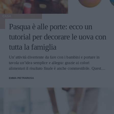
CASA
Pasqua è alle porte: ecco un
tutorial per decorare le uova con
tutta la famiglia
Un’attività divertente da fare con i bambini e portare in
tavola un’idea semplice e allegra: grazie ai colori
alimentari il risultato finale è anche commestibile. Questa è
una tradizione che ha radici molto lontane ma che ancora
EMMA PIETRAROSA
oggi è molto sentita.