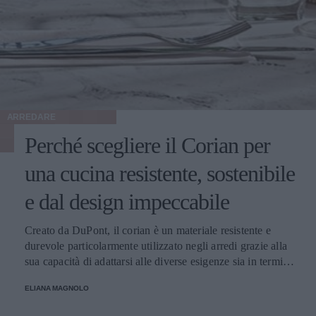
ARREDARE
Perché scegliere il Corian per
una cucina resistente, sostenibile
e dal design impeccabile
Creato da DuPont, il corian è un materiale resistente e
durevole particolarmente utilizzato negli arredi grazie alla
sua capacità di adattarsi alle diverse esigenze sia in termini
di colori che di forma. Facile da pulire e durevole: ecco
ELIANA MAGNOLO
perché è adatto alla cucina di casa!