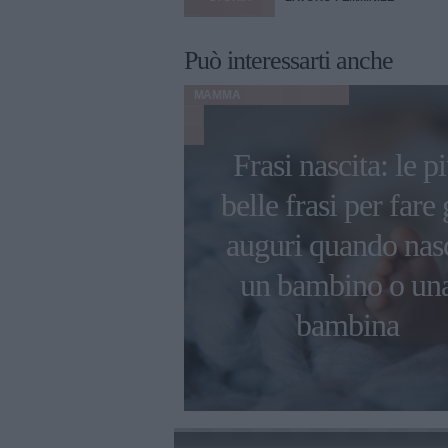
Può interessarti anche
MAMMA
Frasi nascita: le p
lle frasi per
belle frasi per fare 
a del Papà:
auguri quando nas
speciali per
un bambino o un
e il tuo eroe
bambina