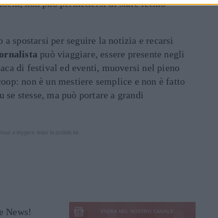
giochi, non può permettersi di stare fermo
to a spostarsi per seguire la notizia e recarsi
ornalista
può viaggiare, essere presente negli
naca di festival ed eventi, muoversi nel pieno
scoop: non è un mestiere semplice e non è fatto
u se stesse, ma può portare a grandi
inua a leggere dopo la pubblicità
le News!
ENTRA NEL NOSTRO CANALE