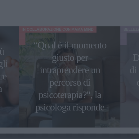
IN COLLABORAZIONE CON
MAMA MIND
BELLEZ
“Qual è il momento
iù
giusto per
D
gli
intraprendere un
di
ce
percorso di
a
psicoterapia?", la
psicologa risponde