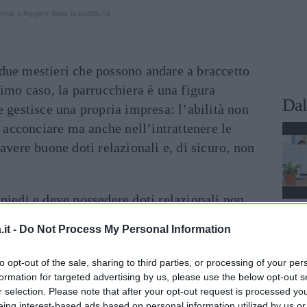
inua a leggere dopo la pubblicità
due mestieri che possono andare a braccetto
rimo caso, la parrucchiera è una figura
Dal
e gestisce una propria impresa: l’abilità non
e acconciare ma anche nell’intrattenere le
avere buone doti relazionali e, di sicuro, non
piedi e deve possedere doti relazionali non
olo e l’altro, assecondare i clienti,
it -
Do Not Process My Personal Information
e le ordinazioni: un mestiere che può
 di
stress
.
to opt-out of the sale, sharing to third parties, or processing of your per
formation for targeted advertising by us, please use the below opt-out s
iamo di fronte ad almeno quattro diverse
r selection. Please note that after your opt-out request is processed y
eing interest-based ads based on personal information utilized by us or