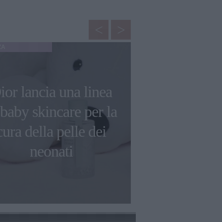
ZA
GOSSIP
"La forma
ior lancia una linea
corpo", la
 baby skincare per la
riflessione 
cura della pelle dei
Atzei che p
neonati
col pan