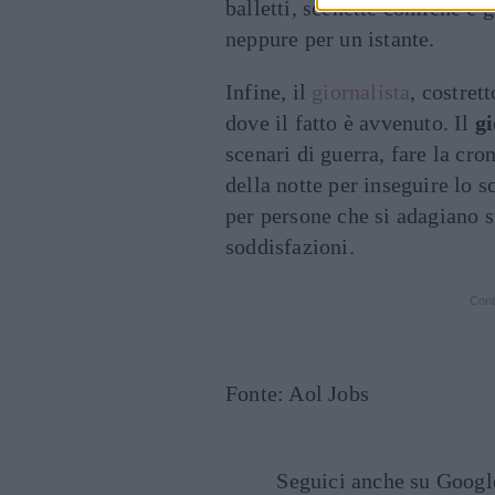
balletti, scenette comiche e 
neppure per un istante.
Infine, il
giornalista
, costret
dove il fatto è avvenuto. Il
gi
scenari di guerra, fare la cro
della notte per inseguire lo 
per persone che si adagiano s
soddisfazioni.
Cont
Fonte: Aol Jobs
Seguici anche su Goog