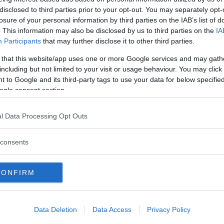
 possono stare ferme e che, anzi, macinano
disclosed to third parties prior to your opt-out. You may separately opt-
sera.
losure of your personal information by third parties on the IAB’s list of
. This information may also be disclosed by us to third parties on the
IA
otto, ma potremmo nominare tutte le
forze
Participants
that may further disclose it to other third parties.
i vigili del fuoco. Di certo si tratta di mestieri
 that this website/app uses one or more Google services and may gath
tatto con la gente e la presenza continua in
including but not limited to your visit or usage behaviour. You may click 
 to Google and its third-party tags to use your data for below specifi
 ma anche un’attenzione continua a ciò che c’è
ogle consent section.
re le emergenze.
l Data Processing Opt Outs
hi artistici e guida gruppi di turisti ai quali
 posto. Non è un mestiere semplice, si tratta
consents
a fatica fisica e la conoscenza di varie lingue
avia, svolgendo questo lavoro, non si starà mai
CONFIRM
ndrà alla continua scoperta di nuove mete.
d’obbligo ricordare l’
animatore
: nei villaggi
Data Deletion
Data Access
Privacy Policy
o colei che deve intrattenere i clienti e, tra