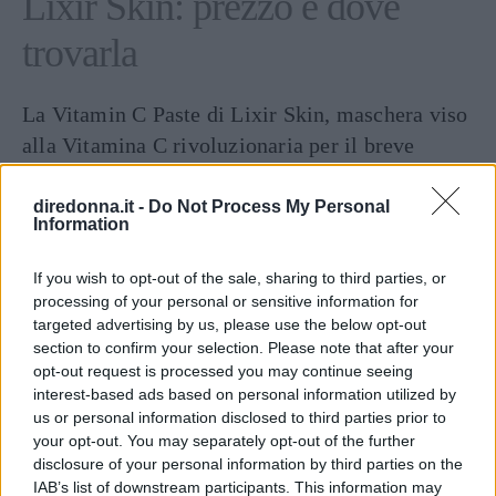
Lixir Skin: prezzo e dove
trovarla
La Vitamin C Paste di Lixir Skin, maschera viso
alla Vitamina C rivoluzionaria per il breve
tempo di applicazione, è disponibile nella
confezione da 50
ml sul sito del brand e
diredonna.it -
Do Not Process My Personal
Information
sull’ecommerce di
Green Soul Cosmetics
, dove
si trova al prezzo di
39 euro
. Se vivete sul Lago
If you wish to opt-out of the sale, sharing to third parties, or
di Garda, non perdete la possibilità di toccare
processing of your personal or sensitive information for
targeted advertising by us, please use the below opt-out
con mano il prodotto e scoprire tutta la gamma
section to confirm your selection. Please note that after your
Lixir Skin: Green Soul Cosmetics ha infatti una
opt-out request is processed you may continue seeing
sede fisica a
Salò
dove si possono conoscere e
interest-based ads based on personal information utilized by
us or personal information disclosed to third parties prior to
acquistare alcune delle realtà beauty naturali e
your opt-out. You may separately opt-out of the further
biologiche migliori al mondo, tutti brand
disclosure of your personal information by third parties on the
organici e naturali di nicchia, rigorosi nella
IAB’s list of downstream participants. This information may