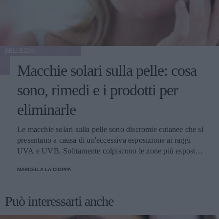
BELLEZZA
Macchie solari sulla pelle: cosa
sono, rimedi e i prodotti per
eliminarle
Le macchie solari sulla pelle sono discromie cutanee che si
presentano a causa di un'eccessiva esposizione ai raggi
UVA e UVB. Solitamente colpiscono le zone più esposte,
come viso, schiena, spalle e mani. Scopriamo come
MARCELLA LA CIOPPA
attenuarle e i prodotti migliori per schiarirle.
Può interessarti anche